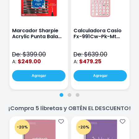
Marcador Sharpie
Calculadora Casio
E
Acrylic Punta Bala
Fx-991Cw-Pk-Mt
Y
Fina Surtido Con 12
Class Wiz Rosa
T
Piezas
V
De: $399.00
De: $639.00
D
$249.00
$479.25
A:
A:
A
Agregar
Agregar
¡Compra 5 libretas y OBTÉN EL DESCUENTO!
-20%
-20%