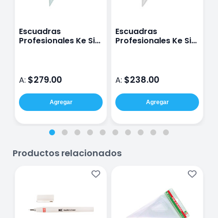
Escuadras
Escuadras
E
Profesionales Ke Sin
Profesionales Ke Sin
P
Graduación Sin Bisel
Graduación Con
G
37 Cm
Bisel 32 Cm
3
$279.00
$238.00
A:
A:
A
Agregar
Agregar
Productos relacionados