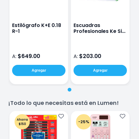
Estilógrafo K+E 0.18
Escuadras
R-1
Profesionales Ke Sin
Graduación Sin Bisel
28 Cm
$649.00
$203.00
A:
A:
Agregar
Agregar
¡Todo lo que necesitas está en Lumen!
Ahorra
-25%
$150