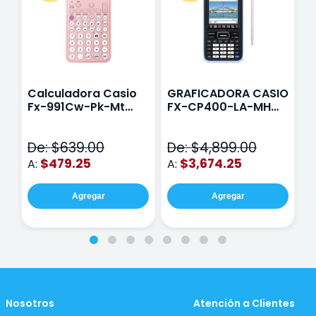
Calculadora Casio
GRAFICADORA CASIO
C
Fx-991Cw-Pk-Mt
FX-CP400-LA-MH
C
Class Wiz Rosa
TOUCH
C
N
De: $639.00
De: $4,899.00
D
$479.25
$3,674.25
A:
A:
A
Agregar
Agregar
Nosotros
Atención a Clientes