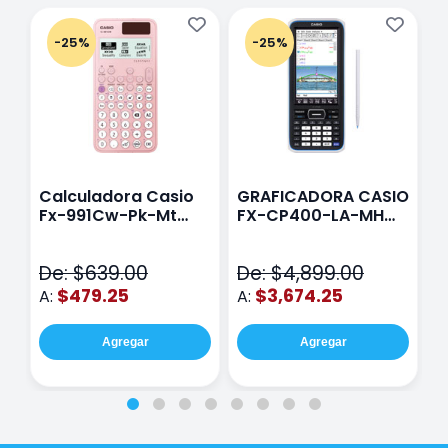
-25%
-25%
Calculadora Casio
GRAFICADORA CASIO
C
Fx-991Cw-Pk-Mt
FX-CP400-LA-MH
C
Class Wiz Rosa
TOUCH
C
N
De: $639.00
De: $4,899.00
D
$479.25
$3,674.25
A:
A:
A
Agregar
Agregar