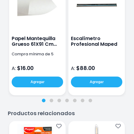
Papel Mantequilla
Escalímetro
P
Grueso 61X91 Cm
Profesional Maped
6
60G
Compra mínima de 5
C
pzas
p
$16.00
$88.00
A:
A:
A
Agregar
Agregar
Productos relacionados