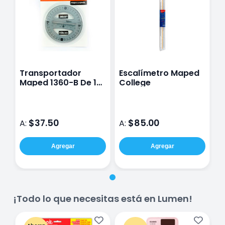
Transportador
Escalímetro Maped
Maped 1360-B De 10
College
Cm
$37.50
$85.00
A:
A:
Agregar
Agregar
¡Todo lo que necesitas está en Lumen!