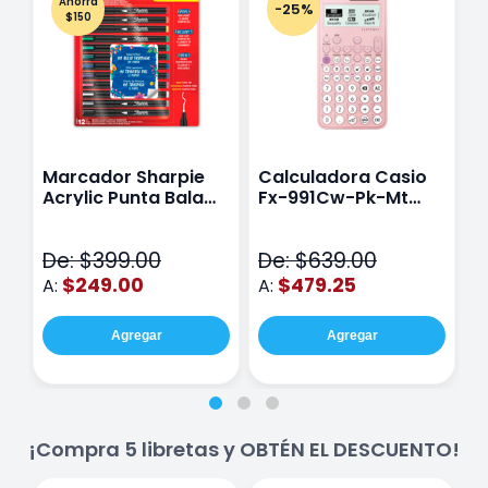
Ahorra
-25%
$150
Marcador Sharpie
Calculadora Casio
E
Acrylic Punta Bala
Fx-991Cw-Pk-Mt
Y
Fina Surtido Con 12
Class Wiz Rosa
T
Piezas
V
De: $399.00
De: $639.00
D
$249.00
$479.25
A:
A:
A
Agregar
Agregar
¡Compra 5 libretas y OBTÉN EL DESCUENTO!