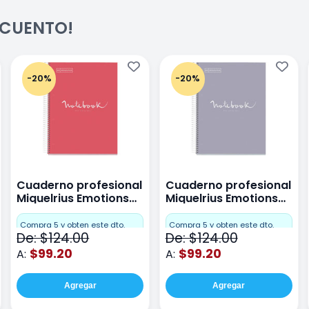
ESCUENTO!
-20%
-20%
Cuaderno profesional
Cuaderno profesional
Miquelrius Emotions
Miquelrius Emotions
raya 80 hojas Coral
raya 80 hojas Gris
Compra 5 y obten este dto.
Compra 5 y obten este dto.
De: $124.00
De: $124.00
$99.20
$99.20
A:
A:
Agregar
Agregar