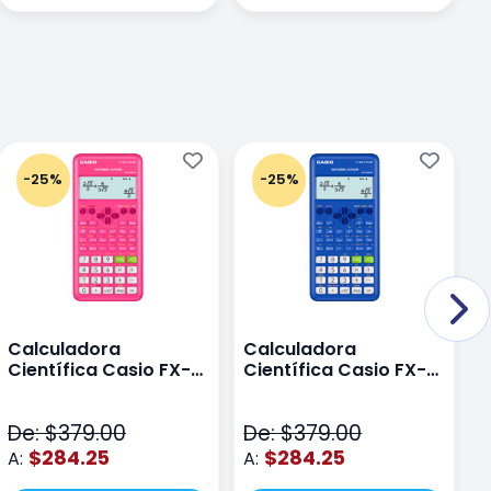
-25%
-25%
Calculadora
Calculadora
C
Científica Casio FX-
Científica Casio FX-
C
82LAPLUS2-PK Color
82LA PLUS2-BU Azul
9
Rosa
N
De: $379.00
De: $379.00
D
$284.25
$284.25
A:
A:
A