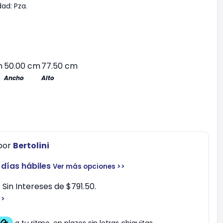
dad:
Pza.
m
50.00 cm
77.50 cm
Ancho
Alto
por
Bertolini
 días hábiles
Ver más opciones >>
Sin Intereses de $791.50.
>>