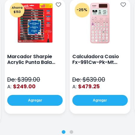
Ahorra
-25%
$150
Marcador Sharpie
Calculadora Casio
Acrylic Punta Bala
Fx-991Cw-Pk-Mt
Fina Surtido Con 12
Class Wiz Rosa
Piezas
De: $399.00
De: $639.00
$249.00
$479.25
A:
A:
Agregar
Agregar