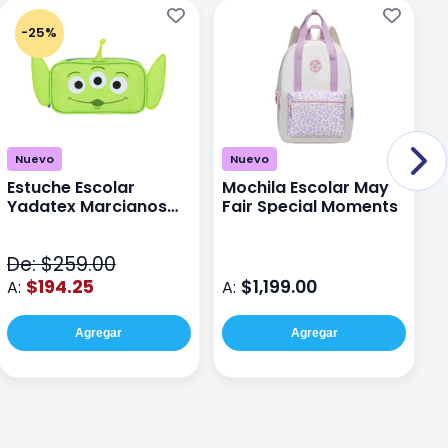
-25%
Nuevo
Nuevo
Estuche Escolar
Mochila Escolar May
M
Yadatex Marcianos
Fair Special Moments
Y
Toy Story DTS026
S
Verde
De: $259.00
D
$194.25
$1,199.00
A:
A:
A
Agregar
Agregar