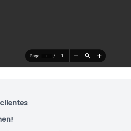
clientes
men!