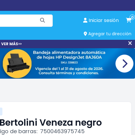
0
Iniciar sesión
Agregar tu dirección
 VER MÁS>>
 Bertolini Veneza negro
go de barras:
7500463975745