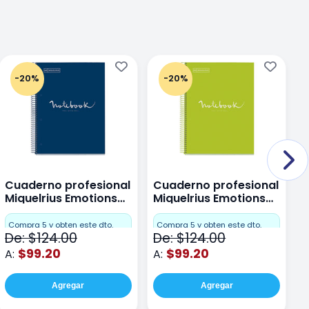
-20%
-20%
Cuaderno profesional
Cuaderno profesional
C
Miquelrius Emotions
Miquelrius Emotions
M
Dots 80 hojas
Dots 80 hojas Lima
D
F
Compra 5 y obten este dto.
Compra 5 y obten este dto.
De: $124.00
De: $124.00
D
$99.20
$99.20
A:
A:
A
Agregar
Agregar