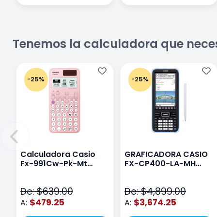
Tenemos la calculadora que nece
-25%
-25%
Calculadora Casio
GRAFICADORA CASIO
Fx-991Cw-Pk-Mt
FX-CP400-LA-MH
Class Wiz Rosa
TOUCH
De: $639.00
De: $4,899.00
$479.25
$3,674.25
A:
A: