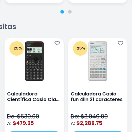
sitas
-25%
-25%
Calculadora
Calculadora Casio
Científica Casio Class
fun 4lin 21 caracteres
Wiz Color Negro
De: $639.00
De: $3,049.00
$479.25
$2,286.75
A:
A: