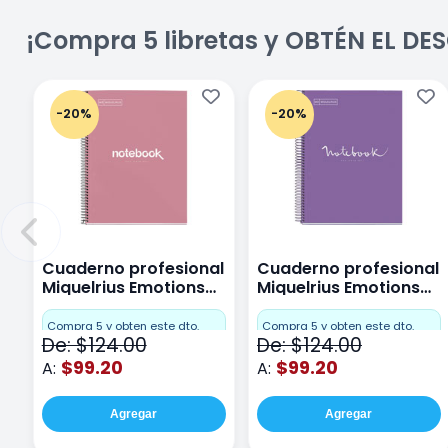
¡Compra 5 libretas y OBTÉN EL D
-20%
-20%
Cuaderno profesional
Cuaderno profesional
Miquelrius Emotions
Miquelrius Emotions
Cuadro Chico 80
raya 80 hojas Purpura
hojas Rosa
Compra 5 y obten este dto.
Compra 5 y obten este dto.
De: $124.00
De: $124.00
$99.20
$99.20
A:
A:
Agregar
Agregar