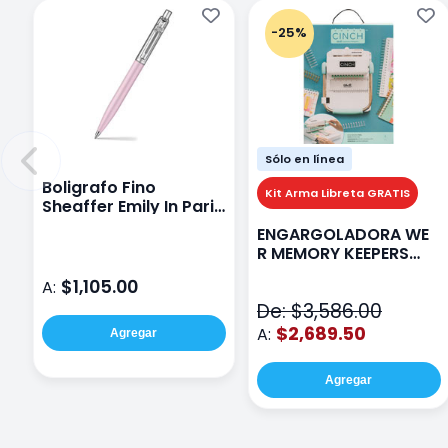
-25%
Sólo en línea
Boligrafo Fino
Kit Arma Libreta GRATIS
Sheaffer Emily In Paris
Sentinel E321 Rosa
ENGARGOLADORA WE
R MEMORY KEEPERS
71050-9 THE CINCH V2
$1,105.00
A:
De: $3,586.00
$2,689.50
A:
Agregar
Agregar