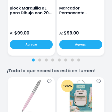
Block Marquilla KE
Marcador
G
para Dibujo con 20
Permanente
6
Hojas de 24 x 33 cm
Esterbrook
c
$99.00
$99.00
A:
A:
A
Agregar
Agregar
¡Todo lo que necesitas está en Lumen!
-25%