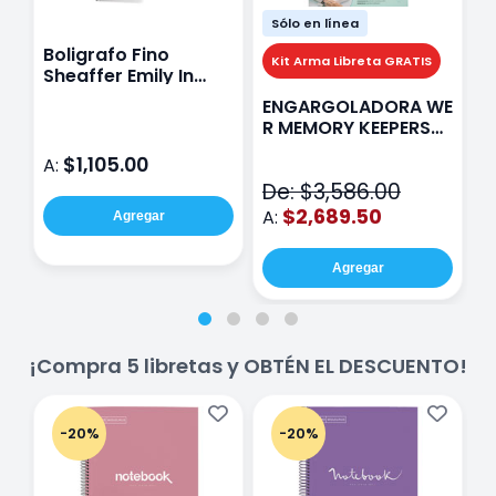
Sólo en línea
Boligrafo Fino
M
Kit Arma Libreta GRATIS
Sheaffer Emily In
A
Paris Sentinel E321
F
ENGARGOLADORA WE
Rosa
P
R MEMORY KEEPERS
D
71050-9 THE CINCH
$1,105.00
A:
A
V2
De: $3,586.00
$2,689.50
A:
Agregar
Agregar
¡Compra 5 libretas y OBTÉN EL DESCUENTO!
-20%
-20%