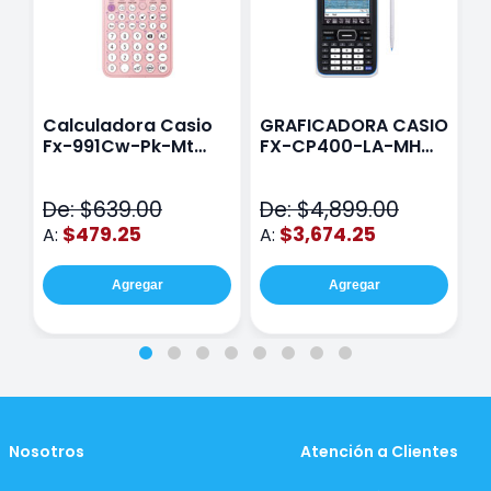
Calculadora Casio
GRAFICADORA CASIO
C
Fx-991Cw-Pk-Mt
FX-CP400-LA-MH
C
Class Wiz Rosa
TOUCH
C
N
De: $639.00
De: $4,899.00
D
$479.25
$3,674.25
A:
A:
A
Agregar
Agregar
Nosotros
Atención a Clientes