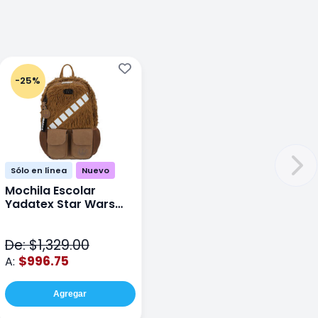
-25%
Sólo en línea
Nuevo
Mochila Escolar
Yadatex Star Wars
STR005 Cafe
De: $1,329.00
$996.75
A:
Agregar