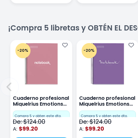
¡Compra 5 libretas y OBTÉN EL D
-20%
-20%
Cuaderno profesional
Cuaderno profesional
Miquelrius Emotions
Miquelrius Emotions
Cuadro Chico 80
raya 80 hojas Purpura
hojas Rosa
Compra 5 y obten este dto.
Compra 5 y obten este dto.
De: $124.00
De: $124.00
$99.20
$99.20
A:
A: