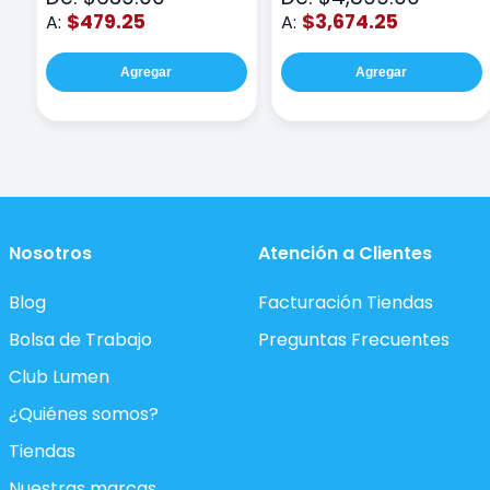
$479.25
$3,674.25
A:
A:
Agregar
Agregar
Nosotros
Atención a Clientes
Blog
Facturación Tiendas
Bolsa de Trabajo
Preguntas Frecuentes
Club Lumen
¿Quiénes somos?
Tiendas
Nuestras marcas