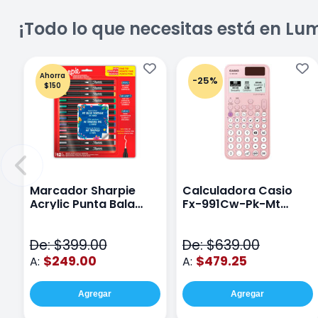
¡Todo lo que necesitas está en Lu
Ahorra
-25%
$150
Marcador Sharpie
Calculadora Casio
Acrylic Punta Bala
Fx-991Cw-Pk-Mt
Fina Surtido Con 12
Class Wiz Rosa
Piezas
De: $399.00
De: $639.00
$249.00
$479.25
A:
A:
Agregar
Agregar