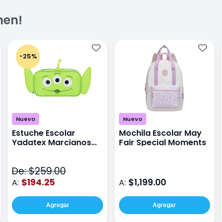
men!
-25%
Nuevo
Nuevo
Estuche Escolar
Mochila Escolar May
Yadatex Marcianos
Fair Special Moments
Toy Story DTS026
Verde
De: $259.00
$194.25
$1,199.00
A:
A:
Agregar
Agregar