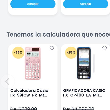
Agregar
Agregar
Tenemos la calculadora que nece
-25%
-25%
Calculadora Casio
GRAFICADORA CASIO
Fx-991Cw-Pk-Mt
FX-CP400-LA-MH
Class Wiz Rosa
TOUCH
De: $639.00
De: $4,899.00