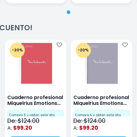
ESCUENTO!
-20%
-20%
Cuaderno profesional
Cuaderno profesional
Miquelrius Emotions
Miquelrius Emotions
raya 80 hojas Coral
raya 80 hojas Gris
Compra 5 y obten este dto.
Compra 5 y obten este dto.
De: $124.00
De: $124.00
$99.20
$99.20
A:
A: