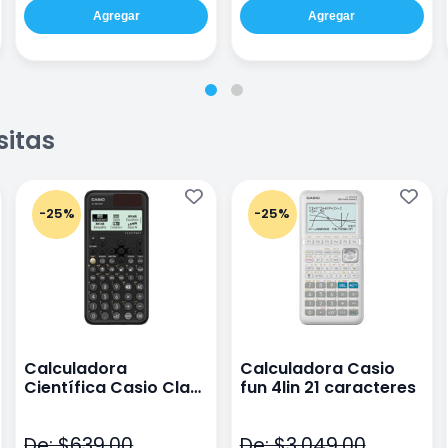
Agregar
Agregar
sitas
-25%
-25%
Calculadora
Calculadora Casio
Científica Casio Class
fun 4lin 21 caracteres
Wiz Color Negro
De: $639.00
De: $3,049.00