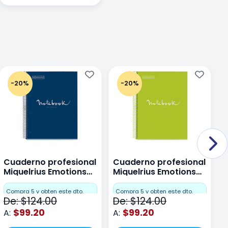
-20%
-20%
Cuaderno profesional
Cuaderno profesional
C
Miquelrius Emotions
Miquelrius Emotions
M
Dots 80 hojas
Dots 80 hojas Lima
D
F
Compra 5 y obten este dto.
Compra 5 y obten este dto.
De: $124.00
De: $124.00
D
$99.20
$99.20
A:
A:
A