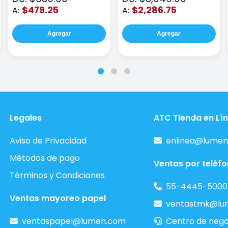
$479.25
$2,286.75
A:
A:
Agregar
Agregar
Legales
ATC Tienda en Lí
Aviso de Privacidad
enlinea@lumen
Métodos de pago
Ventas por teléf
Términos y Condiciones
55-4445-5000
Ventas mayoreo papel
ventastmk@lu
ventaspapel@lumen.com
Centro de nego