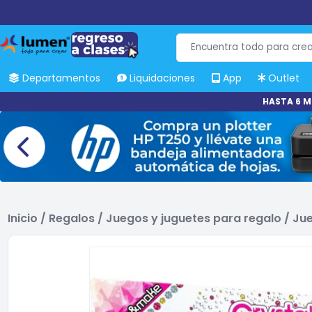
Departamentos
Liquidaciones
App
Outlet
HASTA 6 M
Inicio
/
Regalos
/
Juegos y juguetes para regalo
/
Jue