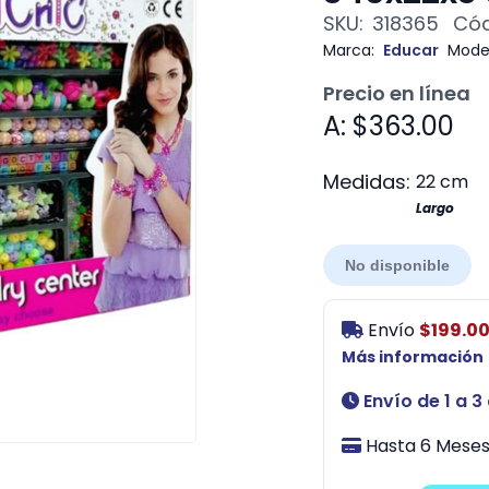
SKU:
318365
Cód
Marca:
Educar
Mode
Precio en línea
A: $363.00
Medidas:
22 cm
Largo
No disponible
Envío
$199.0
Más información
Envío de 1 a 3
Hasta 6 Meses 