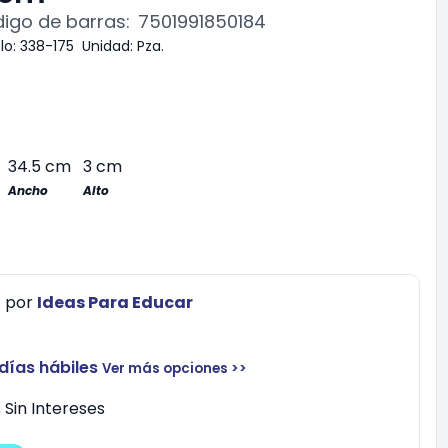
igo de barras:
7501991850184
lo:
338-175
Unidad:
Pza.
34.5 cm
3 cm
Ancho
Alto
0
por
Ideas Para Educar
 días hábiles
Ver más opciones >>
Sin Intereses