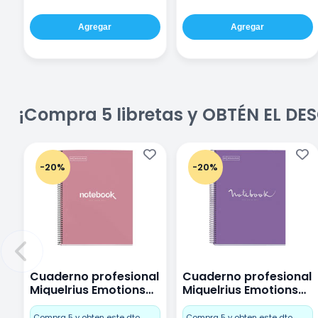
Agregar
Agregar
¡Compra 5 libretas y OBTÉN EL D
-20%
-20%
Cuaderno profesional
Cuaderno profesional
Miquelrius Emotions
Miquelrius Emotions
Cuadro Chico 80
raya 80 hojas Purpura
hojas Rosa
Compra 5 y obten este dto.
Compra 5 y obten este dto.