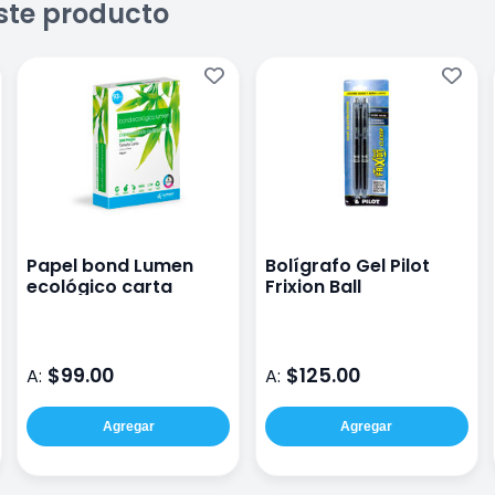
ste producto
Papel bond Lumen
Bolígrafo Gel Pilot
ecológico carta
Frixion Ball
$99.00
$125.00
A:
A:
Agregar
Agregar