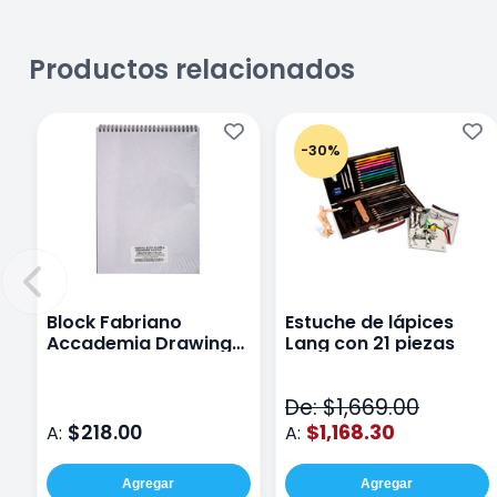
Productos relacionados
-30%
Block Fabriano
Estuche de lápices
Accademia Drawing
Lang con 21 piezas
200 G 21X29.7 Cm
De: $1,669.00
$218.00
$1,168.30
A:
A:
Agregar
Agregar