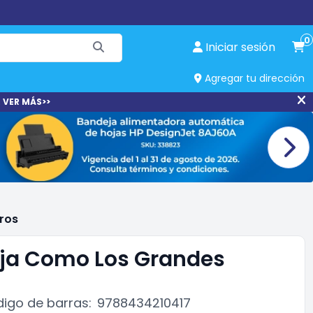
0
Iniciar sesión
Agregar tu dirección
 VER MÁS>>
ros
uja Como Los Grandes
igo de barras:
9788434210417