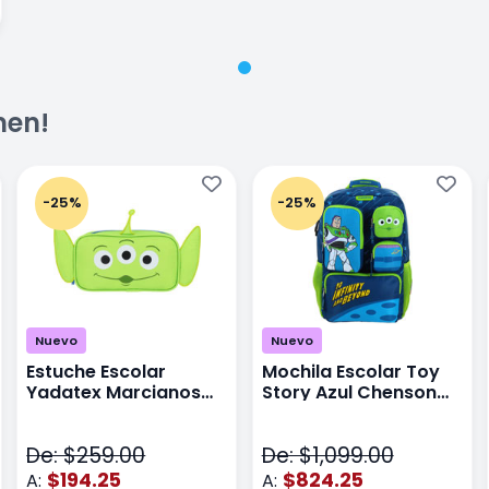
men!
-25%
-25%
Nuevo
Nuevo
Estuche Escolar
Mochila Escolar Toy
Yadatex Marcianos
Story Azul Chenson
Toy Story DTS026
Ts71176
Verde
De: $259.00
De: $1,099.00
$194.25
$824.25
A:
A: