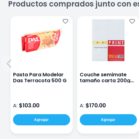
Productos comprados junto con e
Pasta Para Modelar
Couche semimate
Das Terracota 500 G
tamaño carta 200g
paquete con 100
hojas
$103.00
$170.00
A:
A:
Agregar
Agregar