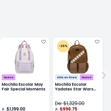
-25%
Nuevo
Sólo en línea
Nuevo
Mochila Escolar May
Mochila Escolar
Fair Special Moments
Yadatex Star Wars
STR005 Cafe
De: $1,329.00
$1,199.00
$996.75
A:
A: