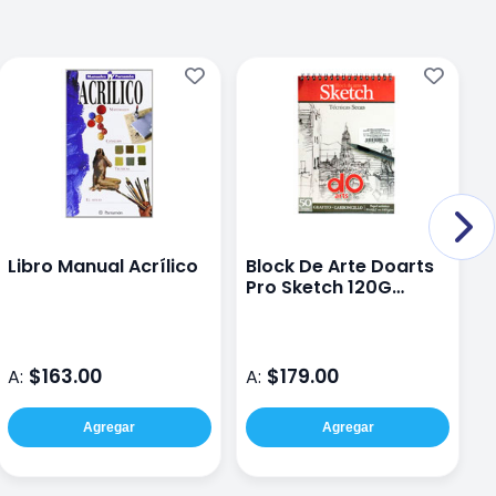
Libro Manual Acrílico
Block De Arte Doarts
E
Pro Sketch 120G
C
21X29.7 Cm 50 Hojas
$163.00
$179.00
A:
A:
A
Agregar
Agregar