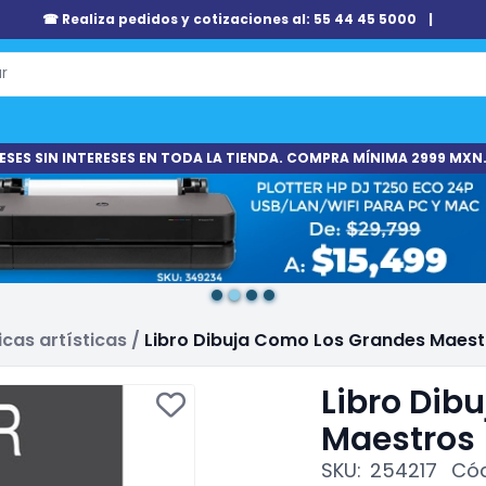
☎ Realiza pedidos y cotizaciones al: 55 44 45 5000
|
ESES SIN INTERESES EN TODA LA TIENDA. COMPRA MÍNIMA 2999 MXN.
icas artísticas
/
Libro Dibuja Como Los Grandes Maest
Libro Dib
Maestros
SKU:
254217
Cód