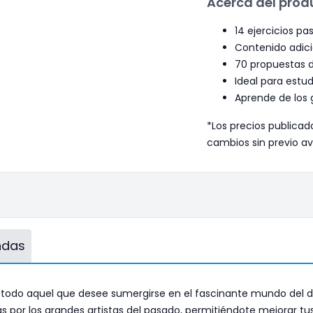
Acerca del prod
14 ejercicios pa
Contenido adici
70 propuestas d
Ideal para estud
Aprende de los 
*Los precios publicad
cambios sin previo av
endas
 todo aquel que desee sumergirse en el fascinante mundo del dib
s por los grandes artistas del pasado, permitiéndote mejorar tus