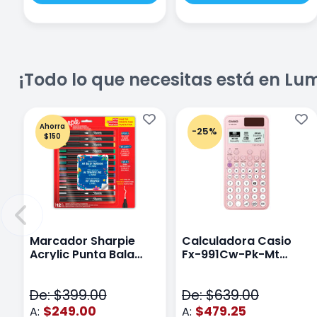
¡Todo lo que necesitas está en Lu
Ahorra
-25%
$150
Marcador Sharpie
Calculadora Casio
Acrylic Punta Bala
Fx-991Cw-Pk-Mt
Fina Surtido Con 12
Class Wiz Rosa
Piezas
De: $399.00
De: $639.00
$249.00
$479.25
A:
A: