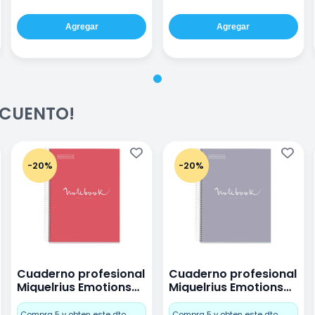
Agregar
Agregar
ESCUENTO!
-20%
-20%
Cuaderno profesional
Cuaderno profesional
Miquelrius Emotions
Miquelrius Emotions
raya 80 hojas Coral
raya 80 hojas Gris
Compra 5 y obten este dto.
Compra 5 y obten este dto.