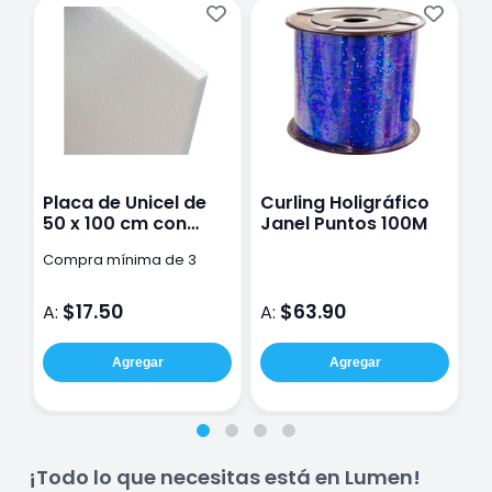
Placa de Unicel de
Curling Holigráfico
M
50 x 100 cm con
Janel Puntos 100M
A
Espesor de 1 cm
Compra mínima de 3
pzas
$17.50
$63.90
A:
A:
A
Agregar
Agregar
¡Todo lo que necesitas está en Lumen!