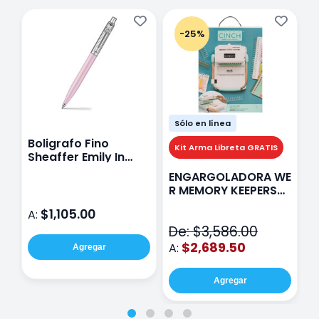
-25%
Sólo en línea
Boligrafo Fino
M
Kit Arma Libreta GRATIS
Sheaffer Emily In
A
Paris Sentinel E321
F
ENGARGOLADORA WE
Rosa
P
R MEMORY KEEPERS
D
71050-9 THE CINCH
$1,105.00
A:
A
V2
De: $3,586.00
$2,689.50
A:
Agregar
Agregar