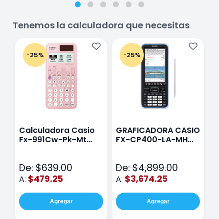
Tenemos la calculadora que necesitas
-25%
-25%
Calculadora Casio
GRAFICADORA CASIO
C
Fx-991Cw-Pk-Mt
FX-CP400-LA-MH
C
Class Wiz Rosa
TOUCH
C
N
De: $639.00
De: $4,899.00
D
$479.25
$3,674.25
A:
A:
A
Agregar
Agregar