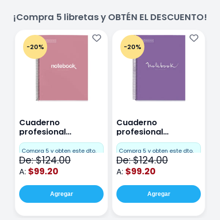
¡Compra 5 libretas y OBTÉN EL DESCUENTO!
-20%
-20%
Cuaderno
Cuaderno
C
profesional
profesional
p
Miquelrius Emotions
Miquelrius Emotions
M
Cuadro Chico 80
raya 80 hojas
r
Compra 5 y obten este dto.
Compra 5 y obten este dto.
C
De: $124.00
De: $124.00
D
hojas Rosa
Purpura
$99.20
$99.20
A:
A:
A
Agregar
Agregar