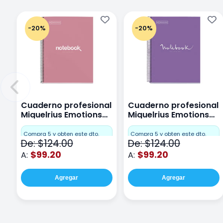
-20%
-20%
Cuaderno profesional
Cuaderno profesional
Miquelrius Emotions
Miquelrius Emotions
Cuadro Chico 80
raya 80 hojas Purpura
hojas Rosa
Compra 5 y obten este dto.
Compra 5 y obten este dto.
De: $124.00
De: $124.00
$99.20
$99.20
A:
A:
Agregar
Agregar