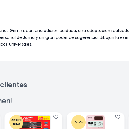
nos Grimm, con una edición cuidada, una adaptación realizada p
an personal de Joma y un gran poder de sugerencia, dibujan la es
cos universales.
clientes
men!
Ahorra
-25%
$150