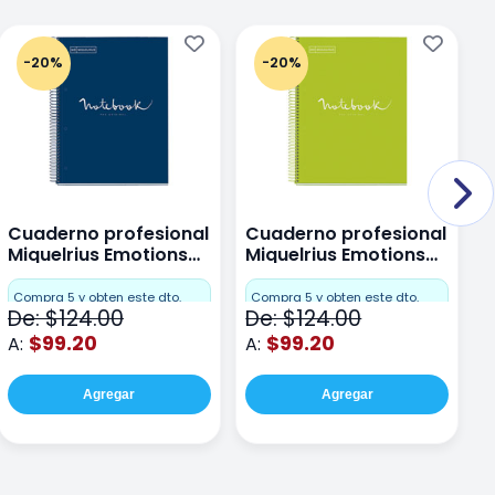
-20%
-20%
Cuaderno profesional
Cuaderno profesional
C
Miquelrius Emotions
Miquelrius Emotions
M
Dots 80 hojas
Dots 80 hojas Lima
D
F
Compra 5 y obten este dto.
Compra 5 y obten este dto.
De: $124.00
De: $124.00
D
$99.20
$99.20
A:
A:
A
Agregar
Agregar