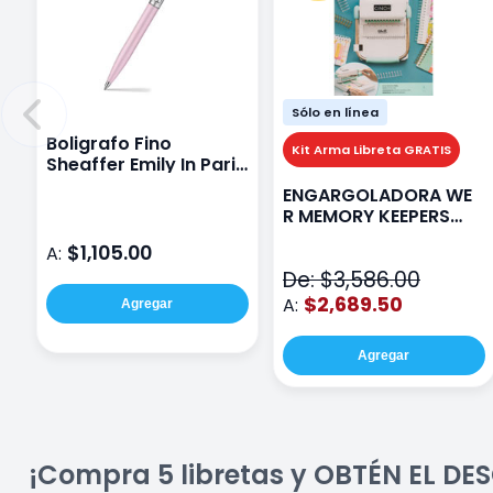
Sólo en línea
Boligrafo Fino
Kit Arma Libreta GRATIS
Sheaffer Emily In Paris
Sentinel E321 Rosa
ENGARGOLADORA WE
R MEMORY KEEPERS
71050-9 THE CINCH V2
$1,105.00
A:
De: $3,586.00
$2,689.50
A:
Agregar
Agregar
¡Compra 5 libretas y OBTÉN EL D