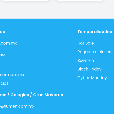
nea
Temporalidades
.com.mx
Hot Sale
Regreso a clases
ono
Buen Fin
Black Friday
men.com.mx
Cyber Monday
cios
vas / Colegios / Gran Mayoreo
o@lumen.com.mx