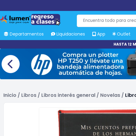
Departamentos
Liquidaciones
App
Outlet
HASTA 12 M
Inicio
/
Libros
/
Libros interés general
/
Novelas
/
Lib