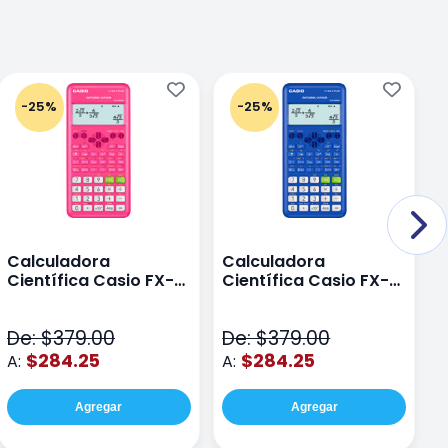
-25%
-25%
Calculadora
Calculadora
C
Científica Casio FX-
Científica Casio FX-
C
82LAPLUS2-PK Color
82LA PLUS2-BU Azul
9
Rosa
N
De: $379.00
De: $379.00
D
$284.25
$284.25
A:
A:
A
Agregar
Agregar