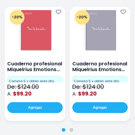
-20%
-20%
Cuaderno profesional
Cuaderno profesional
Miquelrius Emotions
Miquelrius Emotions
raya 80 hojas Coral
raya 80 hojas Gris
Compra 5 y obten este dto.
Compra 5 y obten este dto.
De: $124.00
De: $124.00
$99.20
$99.20
A:
A:
Agregar
Agregar