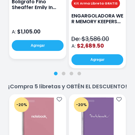
Boligrafo Fino
M
Kit Arma Libreta GRATIS
Sheaffer Emily In
A
Paris Sentinel E321
F
ENGARGOLADORA WE
Rosa
P
R MEMORY KEEPERS
D
71050-9 THE CINCH
$1,105.00
A:
A
V2
De: $3,586.00
$2,689.50
A:
Agregar
Agregar
¡Compra 5 libretas y OBTÉN EL DESCUENTO!
-20%
-20%