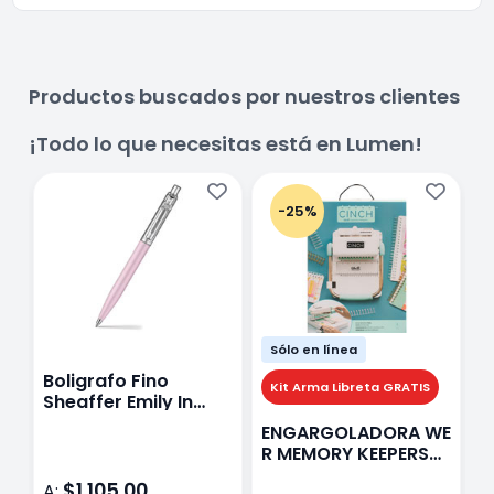
Productos buscados por nuestros clientes
¡Todo lo que necesitas está en Lumen!
-25%
Sólo en línea
Boligrafo Fino
M
Kit Arma Libreta GRATIS
Sheaffer Emily In
A
Paris Sentinel E321
F
ENGARGOLADORA WE
Rosa
P
R MEMORY KEEPERS
D
71050-9 THE CINCH
$1,105.00
A:
A