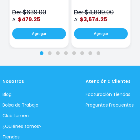
Class Wiz Rosa
TOUCH
C
N
De: $639.00
De: $4,899.00
D
$479.25
$3,674.25
A:
A:
A
Agregar
Agregar
Nosotros
Atención a Clientes
Blog
Facturación Tiendas
Bolsa de Trabajo
Preguntas Frecuentes
Club Lumen
¿Quiénes somos?
Tiendas