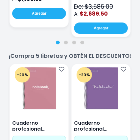
V2
De: $3,586.00
$2,689.50
A:
Agregar
Agregar
¡Compra 5 libretas y OBTÉN EL DESCUENTO!
-20%
-20%
Cuaderno
Cuaderno
C
profesional
profesional
p
Miquelrius Emotions
Miquelrius Emotions
M