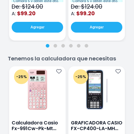
Cuadro Chico 80
raya 80 hojas
r
Compra 5 y obten este dto.
Compra 5 y obten este dto.
C
De: $124.00
De: $124.00
D
hojas Rosa
Purpura
$99.20
$99.20
A:
A:
A
Agregar
Agregar
Tenemos la calculadora que necesitas
-25%
-25%
Calculadora Casio
GRAFICADORA CASIO
C
Fx-991Cw-Pk-Mt
FX-CP400-LA-MH
C