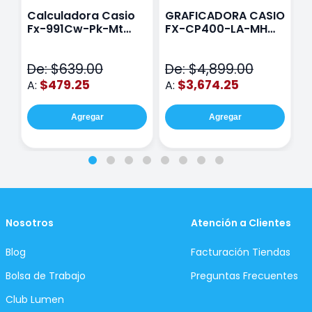
Calculadora Casio
GRAFICADORA CASIO
C
Fx-991Cw-Pk-Mt
FX-CP400-LA-MH
C
Class Wiz Rosa
TOUCH
C
N
De: $639.00
De: $4,899.00
D
$479.25
$3,674.25
A:
A:
A
Agregar
Agregar
Nosotros
Atención a Clientes
Blog
Facturación Tiendas
Bolsa de Trabajo
Preguntas Frecuentes
Club Lumen