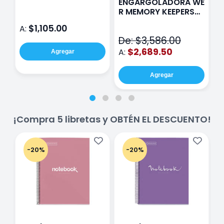
ENGARGOLADORA WE
Rosa
P
R MEMORY KEEPERS
D
71050-9 THE CINCH
$1,105.00
A:
A
V2
De: $3,586.00
$2,689.50
A:
Agregar
Agregar
¡Compra 5 libretas y OBTÉN EL DESCUENTO!
-20%
-20%