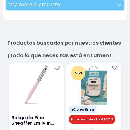
Más sobre el producto
Productos buscados por nuestros clientes
¡Todo lo que necesitas está en Lumen!
-25%
Sólo en línea
Boligrafo Fino
M
Kit Arma Libreta GRATIS
Sheaffer Emily In
A
Paris Sentinel E321
F