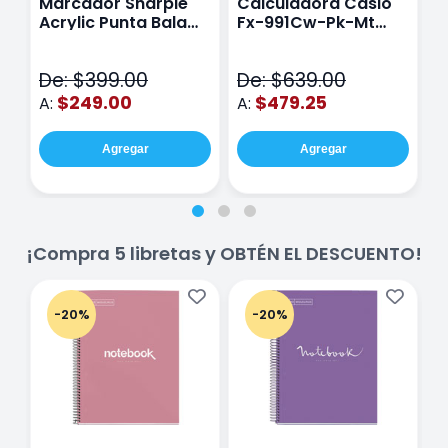
Marcador Sharpie
Calculadora Casio
E
Acrylic Punta Bala
Fx-991Cw-Pk-Mt
Y
Fina Surtido Con 12
Class Wiz Rosa
T
Piezas
V
De: $399.00
De: $639.00
D
$249.00
$479.25
A:
A:
A
Agregar
Agregar
¡Compra 5 libretas y OBTÉN EL DESCUENTO!
-20%
-20%