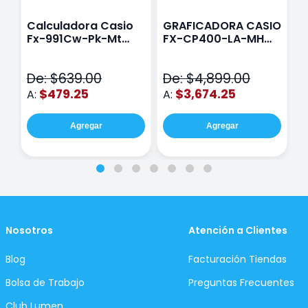
Calculadora Casio
GRAFICADORA CASIO
C
Fx-991Cw-Pk-Mt
FX-CP400-LA-MH
C
Class Wiz Rosa
TOUCH
C
N
De: $639.00
De: $4,899.00
D
$479.25
$3,674.25
A:
A:
A
Agregar
Agregar
Nosotros
Atención a Clientes
Blog
Facturación Tiendas
Bolsa de Trabajo
Preguntas Frecuentes
Club Lumen