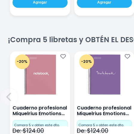
Agregar
Agregar
¡Compra 5 libretas y OBTÉN EL D
-20%
-20%
Cuaderno profesional
Cuaderno profesional
Miquelrius Emotions
Miquelrius Emotions
Cuadro Chico 80
raya 80 hojas Purpura
hojas Rosa
Compra 5 y obten este dto.
Compra 5 y obten este dto.
De: $124.00
De: $124.00