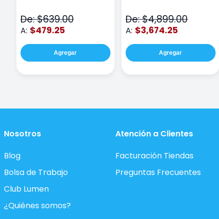
Class Wiz Rosa
TOUCH
De: $639.00
De: $4,899.00
$479.25
$3,674.25
A:
A:
Agregar
Agregar
Nosotros
Atención a Clientes
Blog
Facturación Tiendas
Bolsa de Trabajo
Preguntas Frecuentes
Club Lumen
¿Quiénes somos?