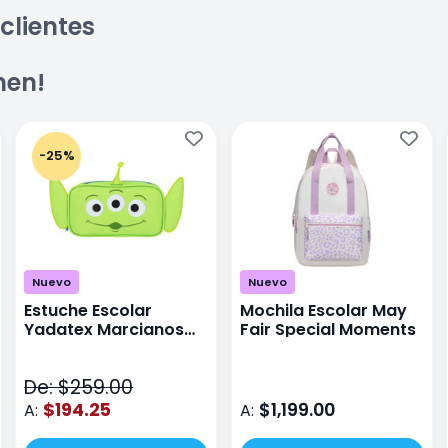
clientes
men!
-25%
Nuevo
Nuevo
Estuche Escolar
Mochila Escolar May
Yadatex Marcianos
Fair Special Moments
Toy Story DTS026
Verde
De: $259.00
$194.25
$1,199.00
A:
A: