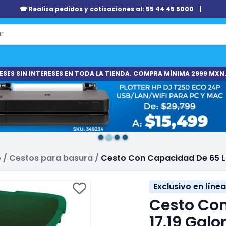
☎ Realiza pedidos y cotizaciones al: 55 44 45 5000
|
ESES SIN INTERESES EN TODA LA TIENDA. COMPRA MÍNIMA 2999 MXN.
o
/
Cestos para basura
/
Cesto Con Capacidad De 65 Lit
Exclusivo en línea
Cesto Con
17.19 Galo