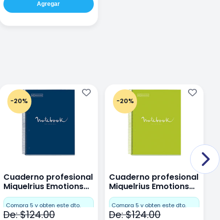
Agregar
-20%
-20%
Cuaderno profesional
Cuaderno profesional
C
Miquelrius Emotions
Miquelrius Emotions
M
Dots 80 hojas
Dots 80 hojas Lima
D
F
Compra 5 y obten este dto.
Compra 5 y obten este dto.
De: $124.00
De: $124.00
D