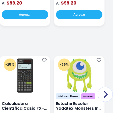
$99.20
$99.20
A:
A:
A
Agregar
Agregar
-25%
-25%
Sólo en línea
Nuevo
Calculadora
Estuche Escolar
E
Científica Casio FX-
Yadatex Monsters Inc
Y