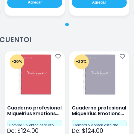
Agregar
Agregar
ESCUENTO!
-20%
-20%
Cuaderno profesional
Cuaderno profesional
Miquelrius Emotions
Miquelrius Emotions
raya 80 hojas Coral
raya 80 hojas Gris
Compra 5 y obten este dto.
Compra 5 y obten este dto.
De: $124.00
De: $124.00