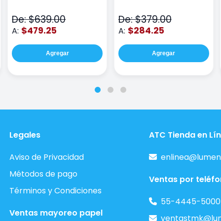
Wiz Color Negro
82LA PLUS2-BU Azul
De: $639.00
De: $379.00
$479.25
$284.25
A:
A:
Agregar
Agregar
Legales
ATC Tienda en Lí
Aviso de Privacidad
enlinea@lumen
Métodos de pago
Ventas por teléf
Términos y Condiciones
55-4445-5000
Ventas mayoreo papel
ventastmk@lu