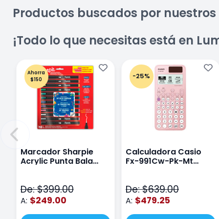
Productos buscados por nuestros 
¡Todo lo que necesitas está en Lu
Ahorra
-25%
$150
Marcador Sharpie
Calculadora Casio
Acrylic Punta Bala
Fx-991Cw-Pk-Mt
Fina Surtido Con 12
Class Wiz Rosa
Piezas
De: $399.00
De: $639.00
$249.00
$479.25
A:
A: