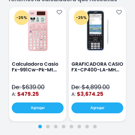
-25%
-25%
Calculadora Casio
GRAFICADORA CASIO
C
Fx-991Cw-Pk-Mt
FX-CP400-LA-MH
C
Class Wiz Rosa
TOUCH
C
N
De: $639.00
De: $4,899.00
D
$479.25
$3,674.25
A:
A:
A
Agregar
Agregar