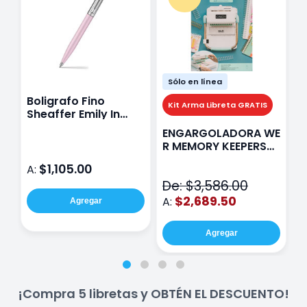
Sólo en línea
Boligrafo Fino
M
Kit Arma Libreta GRATIS
Sheaffer Emily In
A
Paris Sentinel E321
F
ENGARGOLADORA WE
Rosa
P
R MEMORY KEEPERS
D
71050-9 THE CINCH
$1,105.00
A:
A
V2
De: $3,586.00
$2,689.50
A:
Agregar
Agregar
¡Compra 5 libretas y OBTÉN EL DESCUENTO!