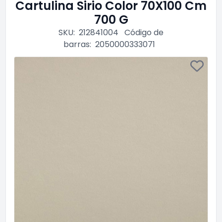
Cartulina Sirio Color 70X100 Cm
700 G
SKU:
212841004
Código de
barras:
2050000333071