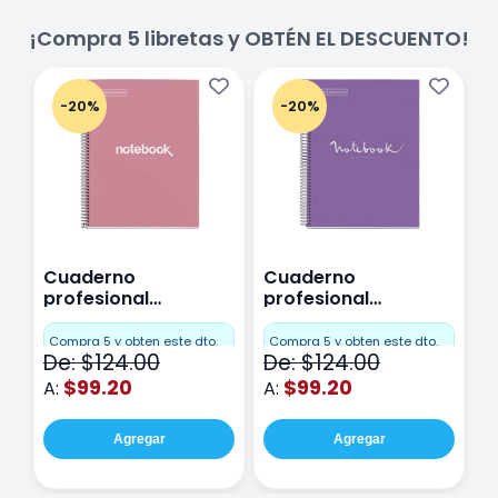
¡Compra 5 libretas y OBTÉN EL DESCUENTO!
-20%
-20%
Cuaderno
Cuaderno
C
profesional
profesional
p
Miquelrius Emotions
Miquelrius Emotions
M
Cuadro Chico 80
raya 80 hojas
r
Compra 5 y obten este dto.
Compra 5 y obten este dto.
C
De: $124.00
De: $124.00
D
hojas Rosa
Purpura
$99.20
$99.20
A:
A:
A
Agregar
Agregar