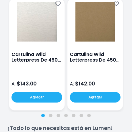
Cartulina Wild
Cartulina Wild
P
Letterpress De 450
Letterpress De 450
7
G 72X102 Cm
G 72X102 Cm
C
p
$143.00
$142.00
A:
A:
A
Agregar
Agregar
¡Todo lo que necesitas está en Lumen!