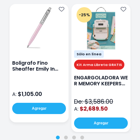
-25%
Sólo en línea
Boligrafo Fino
M
Kit Arma Libreta GRATIS
Sheaffer Emily In
A
Paris Sentinel E321
F
ENGARGOLADORA WE
Rosa
P
R MEMORY KEEPERS
D
71050-9 THE CINCH
$1,105.00
A:
A
V2
De: $3,586.00
$2,689.50
A:
Agregar
Agregar