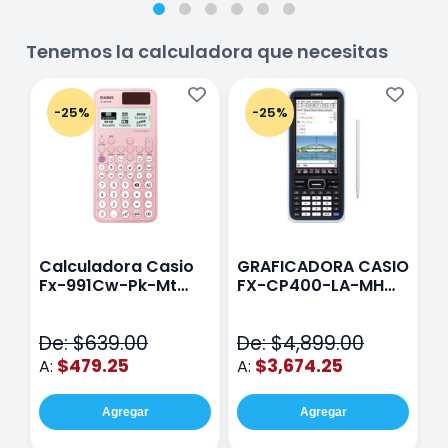
Tenemos la calculadora que necesitas
-25%
-25%
Calculadora Casio
GRAFICADORA CASIO
C
Fx-991Cw-Pk-Mt
FX-CP400-LA-MH
C
Class Wiz Rosa
TOUCH
C
N
De: $639.00
De: $4,899.00
D
$479.25
$3,674.25
A:
A:
A
Agregar
Agregar