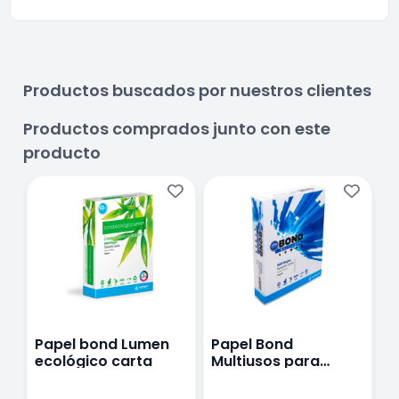
Productos buscados por nuestros clientes
Productos comprados junto con este
producto
Papel bond Lumen
Papel Bond
L
ecológico carta
Multiusos para
d
Impresión y Copiado
de 500 Hojas