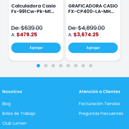
Calculadora Casio
GRAFICADORA CASIO
C
Fx-991Cw-Pk-Mt
FX-CP400-LA-MH
C
Class Wiz Rosa
TOUCH
C
N
De: $639.00
De: $4,899.00
D
$479.25
$3,674.25
A:
A:
A
Agregar
Agregar
Nosotros
Atención a Clientes
Blog
Facturación Tiendas
Bolsa de Trabajo
Preguntas Frecuentes
Club Lumen