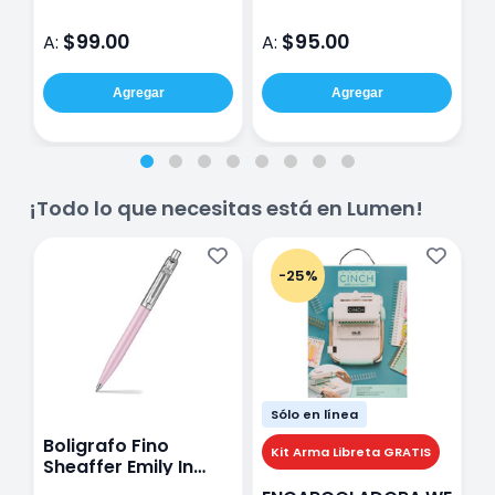
$99.00
$95.00
A:
A:
A
Agregar
Agregar
¡Todo lo que necesitas está en Lumen!
-25%
Sólo en línea
Boligrafo Fino
M
Kit Arma Libreta GRATIS
Sheaffer Emily In
A
Paris Sentinel E321
F