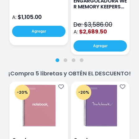
ENGARGOLADORA WE
Rosa
P
R MEMORY KEEPERS
D
71050-9 THE CINCH
$1,105.00
A:
A
V2
De: $3,586.00
$2,689.50
A:
Agregar
Agregar
¡Compra 5 libretas y OBTÉN EL DESCUENTO!
-20%
-20%