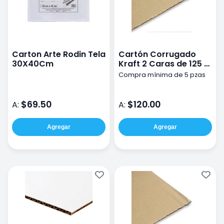
Carton Arte Rodin Tela
Cartón Corrugado
30X40Cm
Kraft 2 Caras de 125 x
153 cm
Compra mínima de 5 pzas
$69.50
$120.00
A:
A:
Agregar
Agregar