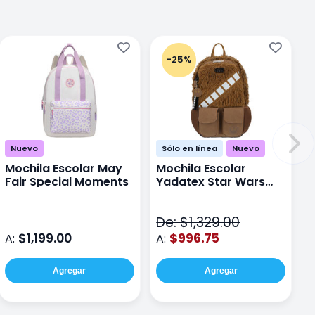
-25%
Nuevo
Sólo en línea
Nuevo
Mochila Escolar May
Mochila Escolar
Fair Special Moments
Yadatex Star Wars
STR005 Cafe
De: $1,329.00
$1,199.00
$996.75
A:
A:
Agregar
Agregar