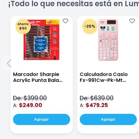
¡Todo lo que necesitas está en Lu
Ahorra
-25%
$150
Marcador Sharpie
Calculadora Casio
Acrylic Punta Bala
Fx-991Cw-Pk-Mt
Fina Surtido Con 12
Class Wiz Rosa
Piezas
De: $399.00
De: $639.00
$249.00
$479.25
A:
A:
Agregar
Agregar