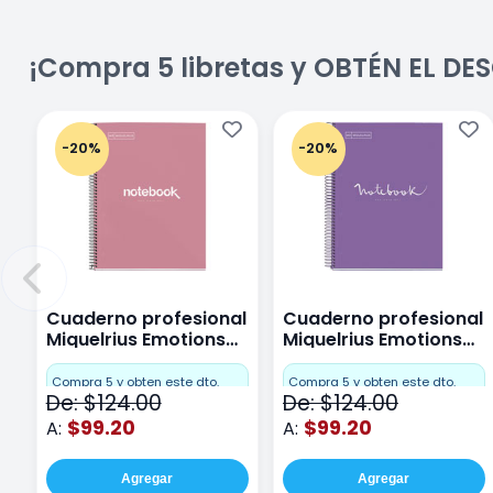
¡Compra 5 libretas y OBTÉN EL D
-20%
-20%
Cuaderno profesional
Cuaderno profesional
Miquelrius Emotions
Miquelrius Emotions
Cuadro Chico 80
raya 80 hojas Purpura
hojas Rosa
Compra 5 y obten este dto.
Compra 5 y obten este dto.
De: $124.00
De: $124.00
$99.20
$99.20
A:
A:
Agregar
Agregar