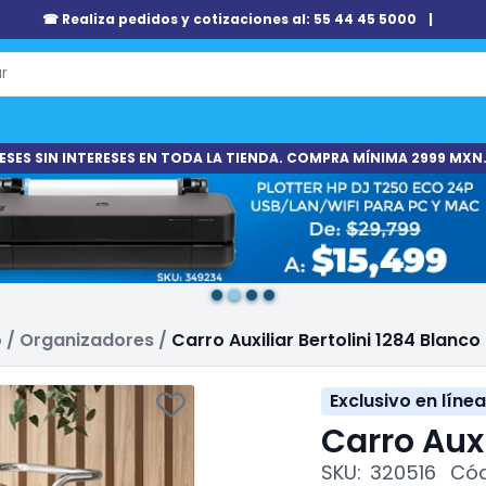
☎ Realiza pedidos y cotizaciones al: 55 44 45 5000
|
ESES SIN INTERESES EN TODA LA TIENDA. COMPRA MÍNIMA 2999 MXN.
o
/
Organizadores
/
Carro Auxiliar Bertolini 1284 Blanco
Exclusivo en línea
Carro Auxi
SKU:
320516
Cód