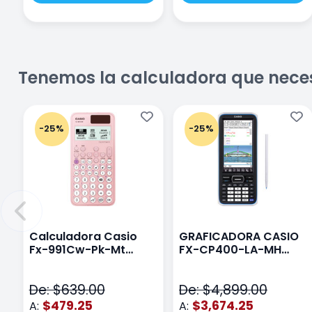
Tenemos la calculadora que nece
-25%
-25%
Calculadora Casio
GRAFICADORA CASIO
Fx-991Cw-Pk-Mt
FX-CP400-LA-MH
Class Wiz Rosa
TOUCH
De: $639.00
De: $4,899.00
$479.25
$3,674.25
A:
A: