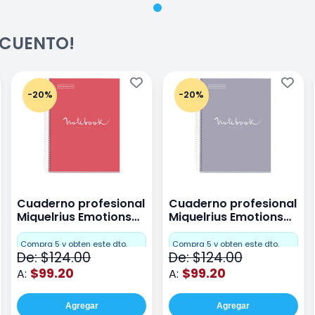
ESCUENTO!
-20%
-20%
Cuaderno profesional
Cuaderno profesional
Miquelrius Emotions
Miquelrius Emotions
raya 80 hojas Coral
raya 80 hojas Gris
Compra 5 y obten este dto.
Compra 5 y obten este dto.
De: $124.00
De: $124.00
$99.20
$99.20
A:
A:
Agregar
Agregar