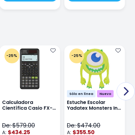
-25%
-25%
Sólo en línea
Nuevo
Calculadora
Estuche Escolar
E
Científica Casio FX-
Yadatex Monsters Inc
Y
991LAPLUS2 Color
DMI029 Verde
D
Negro
De: $579.00
De: $474.00
D
$434.25
$355.50
A:
A:
A