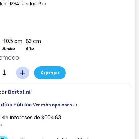
elo:
1284
Unidad:
Pza.
40.5 cm
83 cm
Ancho
Alto
romado
Agregar
por
Bertolini
 días hábiles
Ver más opciones >>
Sin Intereses de $604.83.
>>