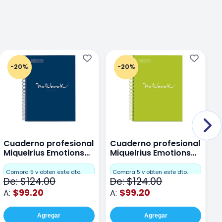
-20%
-20%
Cuaderno profesional
Cuaderno profesional
C
Miquelrius Emotions
Miquelrius Emotions
M
Dots 80 hojas
Dots 80 hojas Lima
D
F
Compra 5 y obten este dto.
Compra 5 y obten este dto.
De: $124.00
De: $124.00
D
$99.20
$99.20
A:
A:
A
Agregar
Agregar