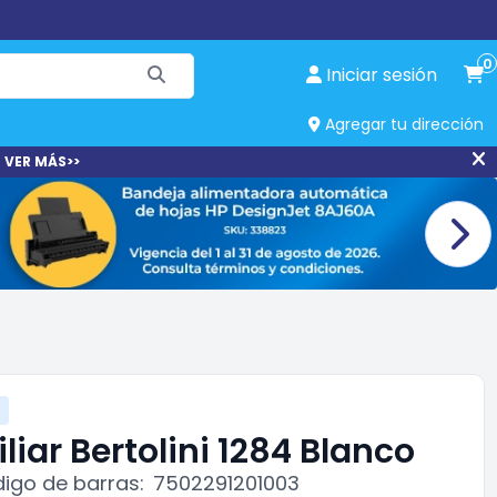
0
Iniciar sesión
Agregar tu dirección
 VER MÁS>>
liar Bertolini 1284 Blanco
igo de barras:
7502291201003