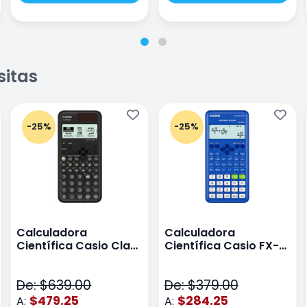
sitas
-25%
-25%
Calculadora
Calculadora
Científica Casio Class
Científica Casio FX-
Wiz Color Negro
82LA PLUS2-BU Azul
De: $639.00
De: $379.00
$479.25
$284.25
A:
A: