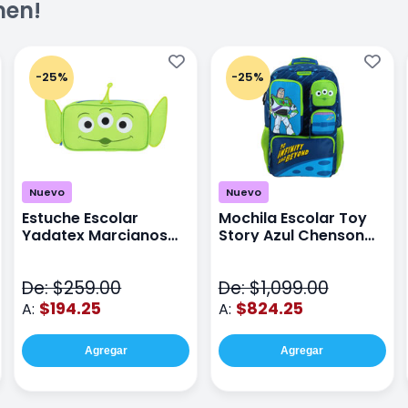
men!
-25%
-25%
Nuevo
Nuevo
Estuche Escolar
Mochila Escolar Toy
Yadatex Marcianos
Story Azul Chenson
Toy Story DTS026
Ts71176
Verde
De: $259.00
De: $1,099.00
$194.25
$824.25
A:
A:
Agregar
Agregar