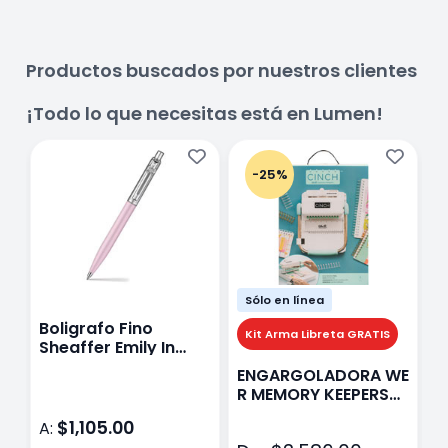
Productos buscados por nuestros clientes
¡Todo lo que necesitas está en Lumen!
-25%
Sólo en línea
Boligrafo Fino
M
Kit Arma Libreta GRATIS
Sheaffer Emily In
A
Paris Sentinel E321
F
ENGARGOLADORA WE
Rosa
P
R MEMORY KEEPERS
D
71050-9 THE CINCH
$1,105.00
A:
A
V2