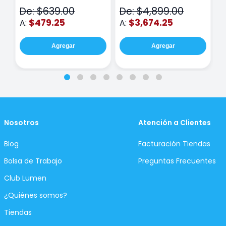
N
De: $639.00
De: $4,899.00
D
$479.25
$3,674.25
A:
A:
A
Agregar
Agregar
Nosotros
Atención a Clientes
Blog
Facturación Tiendas
Bolsa de Trabajo
Preguntas Frecuentes
Club Lumen
¿Quiénes somos?
Tiendas