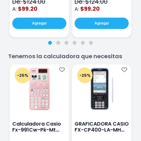
De: $124.00
De: $124.00
D
hojas Rosa
Purpura
$99.20
$99.20
A:
A:
A
Agregar
Agregar
Tenemos la calculadora que necesitas
-25%
-25%
Calculadora Casio
GRAFICADORA CASIO
C
Fx-991Cw-Pk-Mt
FX-CP400-LA-MH
C
Class Wiz Rosa
TOUCH
C