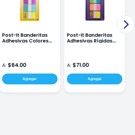
Post-It Banderitas
Post-It Banderitas
B
Adhesivas Colores
Adhesivas Rígidas
P
Brillantes 2.38 Cm X
Colores Brillantes 2.54
0
4.3 Cm 3 Blocs
Cm X 3.81 Cm 3 Blocs
$64.00
$71.00
A:
A:
A
Agregar
Agregar