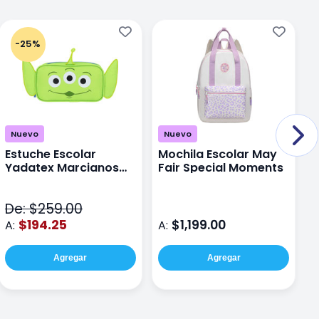
-25%
Nuevo
Nuevo
Estuche Escolar
Mochila Escolar May
M
Yadatex Marcianos
Fair Special Moments
Y
Toy Story DTS026
S
Verde
De: $259.00
D
$194.25
$1,199.00
A:
A:
A
Agregar
Agregar