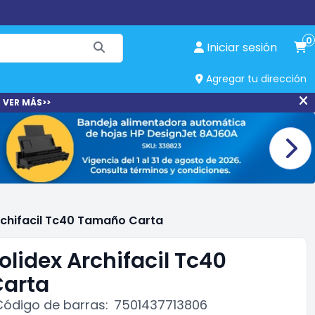
0
Iniciar sesión
Agregar tu dirección
 VER MÁS>>
rchifacil Tc40 Tamaño Carta
olidex Archifacil Tc40
arta
Código de barras:
7501437713806