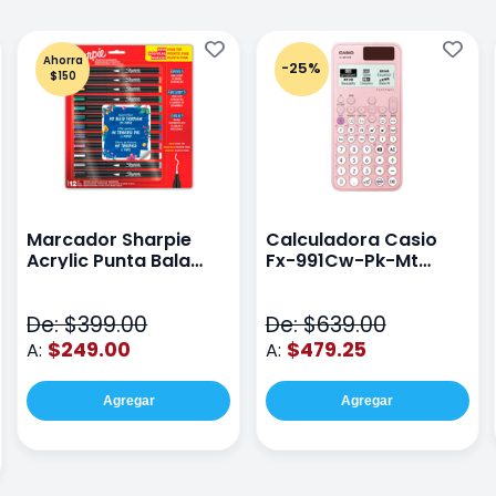
Ahorra
-25%
$150
Marcador Sharpie
Calculadora Casio
Acrylic Punta Bala
Fx-991Cw-Pk-Mt
Fina Surtido Con 12
Class Wiz Rosa
Piezas
De: $399.00
De: $639.00
$249.00
$479.25
A:
A:
Agregar
Agregar