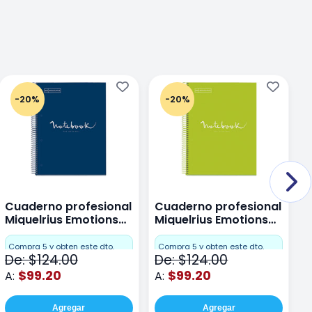
-20%
-20%
Cuaderno profesional
Cuaderno profesional
C
Miquelrius Emotions
Miquelrius Emotions
M
Dots 80 hojas
Dots 80 hojas Lima
D
F
Compra 5 y obten este dto.
Compra 5 y obten este dto.
De: $124.00
De: $124.00
D
$99.20
$99.20
A:
A:
A
Agregar
Agregar