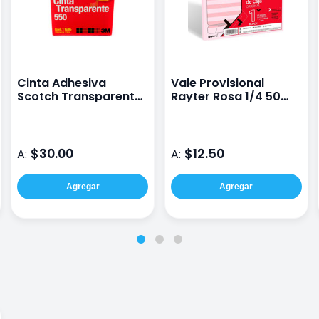
Cinta Adhesiva
Vale Provisional
Scotch Transparente
Rayter Rosa 1/4 50
1.9 Cm X 33 M 1 Rollo
Hojas Con 1 Pieza
$30.00
$12.50
A:
A:
Agregar
Agregar