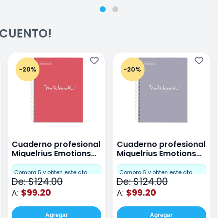
ESCUENTO!
-20%
-20%
Cuaderno profesional
Cuaderno profesional
Miquelrius Emotions
Miquelrius Emotions
raya 80 hojas Coral
raya 80 hojas Gris
Compra 5 y obten este dto.
Compra 5 y obten este dto.
De: $124.00
De: $124.00
$99.20
$99.20
A:
A:
Agregar
Agregar