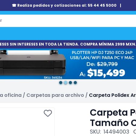
☎ Realiza pedidos y cotizaciones al: 55 44 45 5000
|
ESES SIN INTERESES EN TODA LA TIENDA. COMPRA MÍNIMA 2999 MXN.
a oficina
/
Carpetas para archivo
/
Carpeta Polidex A
Carpeta P
Tamaño C
SKU:
14494003