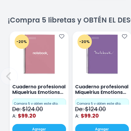
¡Compra 5 libretas y OBTÉN EL D
-20%
-20%
Cuaderno profesional
Cuaderno profesional
Miquelrius Emotions
Miquelrius Emotions
Cuadro Chico 80
raya 80 hojas Purpura
hojas Rosa
Compra 5 y obten este dto.
Compra 5 y obten este dto.
De: $124.00
De: $124.00
$99.20
$99.20
A:
A:
Agregar
Agregar