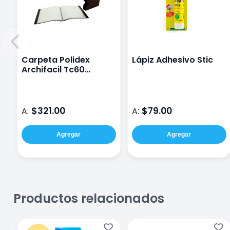
Carpeta Polidex
Lápiz Adhesivo Stic
Archifacil Tc60
Tamaño Carta
$321.00
$79.00
A:
A:
Agregar
Agregar
Productos relacionados