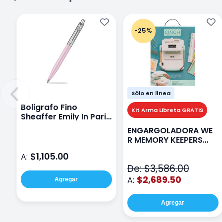
-25%
Sólo en línea
Boligrafo Fino
Kit Arma Libreta GRATIS
Sheaffer Emily In Paris
Sentinel E321 Rosa
ENGARGOLADORA WE
R MEMORY KEEPERS
71050-9 THE CINCH V2
$1,105.00
A:
De: $3,586.00
$2,689.50
A:
Agregar
Agregar