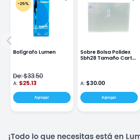
-25%
Bolígrafo Lumen
Sobre Bolsa Polidex
Sbh28 Tamaño Carta
Horizontal
De: $33.50
$25.13
$30.00
A:
A:
Agregar
Agregar
¡Todo lo que necesitas está en Lu