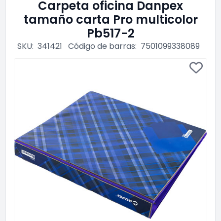
Carpeta oficina Danpex
tamaño carta Pro multicolor
Pb517-2
SKU:
341421
Código de barras:
7501099338089