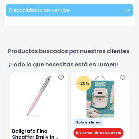
Disponibilidad en tiendas
Productos buscados por nuestros clientes
¡Todo lo que necesitas está en Lumen!
-25%
Sólo en línea
Boligrafo Fino
M
Kit Arma Libreta GRATIS
Sheaffer Emily In
A