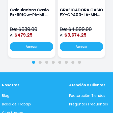
Calculadora Casio
GRAFICADORA CASIO
C
Fx-991Cw-Pk-Mt
FX-CP400-LA-MH
C
Class Wiz Rosa
TOUCH
C
N
De: $639.00
De: $4,899.00
D
$479.25
$3,674.25
A:
A:
A
Agregar
Agregar
Nosotros
Atención a Clientes
Blog
Facturación Tiendas
Bolsa de Trabajo
Preguntas Frecuentes
Club Lumen