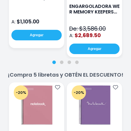
Paris Sentinel E321
F
ENGARGOLADORA WE
Rosa
P
R MEMORY KEEPERS
D
71050-9 THE CINCH
$1,105.00
A:
A
V2
De: $3,586.00
$2,689.50
A:
Agregar
Agregar
¡Compra 5 libretas y OBTÉN EL DESCUENTO!
-20%
-20%