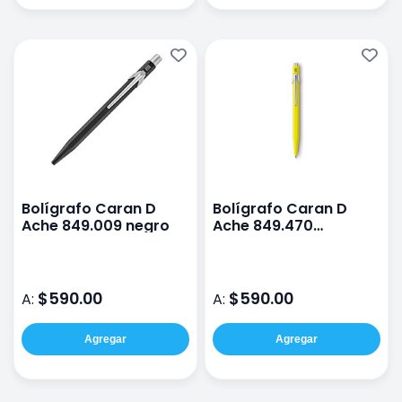
Bolígrafo Caran D
Bolígrafo Caran D
Ache 849.009 negro
Ache 849.470
fluorescente amarillo
$590.00
$590.00
A:
A:
Agregar
Agregar