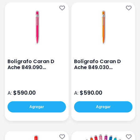
Bolígrafo Caran D
Bolígrafo Caran D
Ache 849.090
Ache 849.030
fluorescente rosa
fluorescente naranja
$590.00
$590.00
A:
A:
Agregar
Agregar