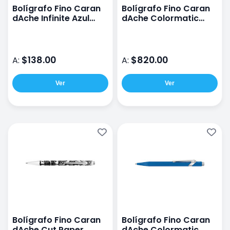
Bolígrafo Fino Caran
Bolígrafo Fino Caran
dAche Infinite Azul
dAche Colormatic
Noche 888.149
Naranja 849.776
$138.00
$820.00
A:
A:
Ver
Ver
Bolígrafo Fino Caran
Bolígrafo Fino Caran
dAche Cut Paper
dAche Colormatic