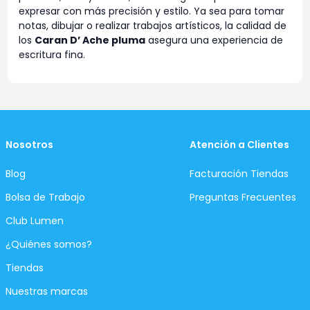
expresar con más precisión y estilo. Ya sea para tomar
notas, dibujar o realizar trabajos artísticos, la calidad de
los
Caran D’ Ache pluma
asegura una experiencia de
escritura fina.
Nosotros
Atención a Clientes
Blog
Facturación Tiendas
Bolsa de Trabajo
Preguntas Frecuentes
Club Lumen
¿Quiénes somos?
Tiendas
Nuestras marcas