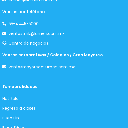
Ventas por teléfono
55-4445-5000
ventastmk@lumen.com.mx
Centro de negocios
Ventas corporativas / Colegios / Gran Mayoreo
ventasmayoreo@lumen.com.mx
Temporalidades
Hot Sale
Regreso a clases
Buen Fin
Black Friday