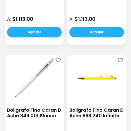
Rose
$1,113.00
$1,113.00
A:
A:
Agregar
Agregar
Boligrafo Fino Caran D
Boligrafo Fino Caran D
Ache 849.001 Blanco
Ache 888.240 Infinite
Amarillo Limon