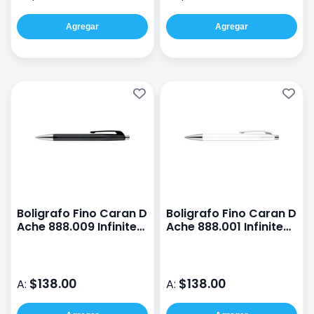
Agregar
Agregar
Boligrafo Fino Caran D
Boligrafo Fino Caran D
Ache 888.009 Infinite
Ache 888.001 Infinite
Negro
Blanco
$138.00
$138.00
A:
A: