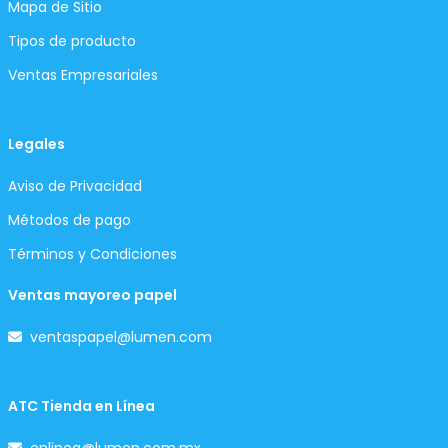
Mapa de Sitio
Tipos de producto
Ventas Empresariales
Legales
Aviso de Privacidad
Métodos de pago
Términos y Condiciones
Ventas mayoreo papel
ventaspapel@lumen.com
ATC Tienda en Línea
enlinea@lumen.com.mx