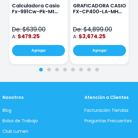
Calculadora Casio
GRAFICADORA CASIO
C
Fx-991Cw-Pk-Mt
FX-CP400-LA-MH
C
Class Wiz Rosa
TOUCH
C
N
De: $639.00
De: $4,899.00
D
$479.25
$3,674.25
A:
A:
A
Agregar
Agregar
Nosotros
Atención a Clientes
Blog
Facturación Tiendas
Bolsa de Trabajo
Preguntas Frecuentes
Club Lumen