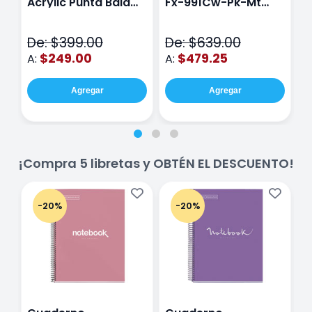
Acrylic Punta Bala
Fx-991Cw-Pk-Mt
Y
Fina Surtido Con 12
Class Wiz Rosa
T
Piezas
V
De: $399.00
De: $639.00
D
$249.00
$479.25
A:
A:
A
Agregar
Agregar
¡Compra 5 libretas y OBTÉN EL DESCUENTO!
-20%
-20%