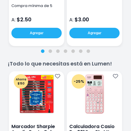
50X70Cm
Compra mínima de 5
C
pzas
p
$2.50
$3.00
A:
A:
A
Agregar
Agregar
¡Todo lo que necesitas está en Lumen!
Ahorra
-25%
$150
Marcador Sharpie
Calculadora Casio
E