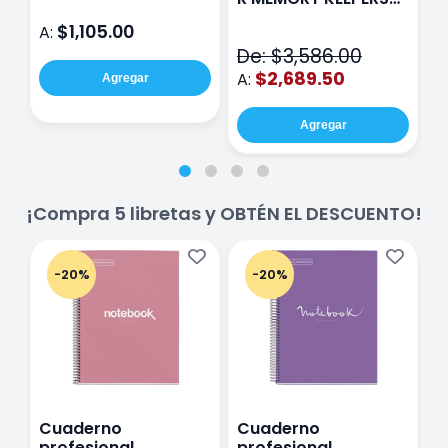
D
71050-9 THE CINCH
$1,105.00
A:
A
V2
De: $3,586.00
$2,689.50
A:
Agregar
Agregar
¡Compra 5 libretas y OBTÉN EL DESCUENTO!
-20%
-20%
Cuaderno
Cuaderno
C
profesional
profesional
p