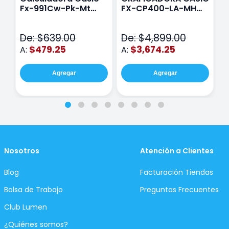
Fx-991Cw-Pk-Mt
FX-CP400-LA-MH
C
Class Wiz Rosa
TOUCH
C
N
De: $639.00
De: $4,899.00
D
$479.25
$3,674.25
A:
A:
A
Agregar
Agregar
Nosotros
Atención a Clientes
Blog
Facturación Tiendas
Bolsa de Trabajo
Preguntas Frecuentes
Club Lumen
¿Quiénes somos?