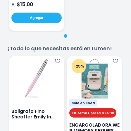
$15.00
A:
Agregar
¡Todo lo que necesitas está en Lumen!
-25%
Sólo en línea
Boligrafo Fino
M
Kit Arma Libreta GRATIS
Sheaffer Emily In
A
Paris Sentinel E321
F
ENGARGOLADORA WE
Rosa
P
R MEMORY KEEPERS