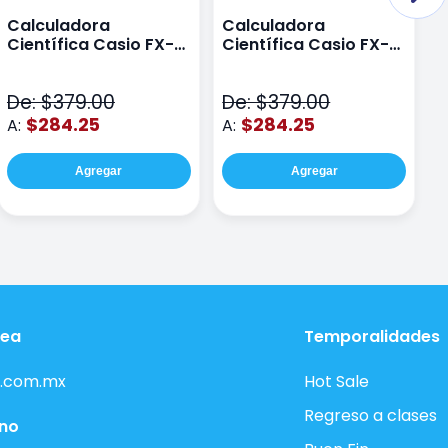
Calculadora
Calculadora
C
Científica Casio FX-
Científica Casio FX-
C
82LAPLUS2-PK Color
82LA PLUS2-BU Azul
9
Rosa
N
De: $379.00
De: $379.00
D
$284.25
$284.25
A:
A:
A
Agregar
Agregar
nea
Temporalidades
.com.mx
Hot Sale
Regreso a clases
ono