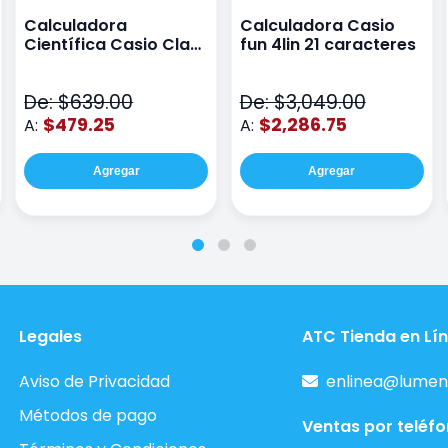
Calculadora
Calculadora Casio
Científica Casio Class
fun 4lin 21 caracteres
Wiz Color Negro
De: $639.00
De: $3,049.00
$479.25
$2,286.75
A:
A:
Agregar
Agregar
Legales
ATC Tienda en Lí
Aviso de Privacidad
enlinea@lumen
Métodos de pago
Ventas por teléf