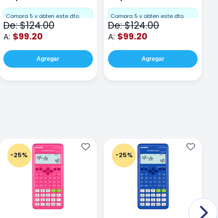
Dots 80 hojas
Dots 80 hojas Lima
D
F
Compra 5 y obten este dto.
Compra 5 y obten este dto.
De: $124.00
De: $124.00
D
$99.20
$99.20
A:
A:
A
Agregar
Agregar
-25%
-25%