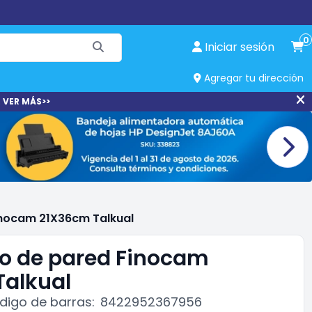
0
Iniciar sesión
Agregar tu dirección
 VER MÁS>>
inocam 21X36cm Talkual
o de pared Finocam
alkual
digo de barras:
8422952367956