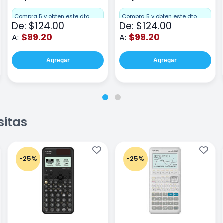
raya 80 hojas Coral
raya 80 hojas Gris
Compra 5 y obten este dto.
Compra 5 y obten este dto.
De: $124.00
De: $124.00
$99.20
$99.20
A:
A:
Agregar
Agregar
sitas
-25%
-25%