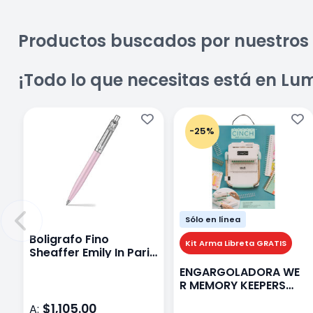
Productos buscados por nuestros 
¡Todo lo que necesitas está en Lu
-25%
Sólo en línea
Boligrafo Fino
Kit Arma Libreta GRATIS
Sheaffer Emily In Paris
Sentinel E321 Rosa
ENGARGOLADORA WE
R MEMORY KEEPERS
71050-9 THE CINCH V2
$1,105.00
A: