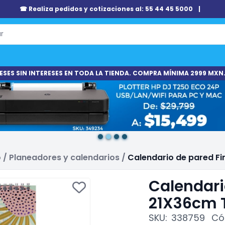
☎ Realiza pedidos y cotizaciones al: 55 44 45 5000
|
ESES SIN INTERESES EN TODA LA TIENDA. COMPRA MÍNIMA 2999 MXN.
o
/
Planeadores y calendarios
/
Calendario de pared F
Calendari
21X36cm T
SKU:
338759
Có