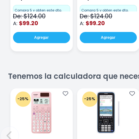
Cuadro Chico 80
raya 80 hojas Purpura
hojas Rosa
Compra 5 y obten este dto.
Compra 5 y obten este dto.
De: $124.00
De: $124.00
$99.20
$99.20
A:
A:
Agregar
Agregar
Tenemos la calculadora que nece
-25%
-25%