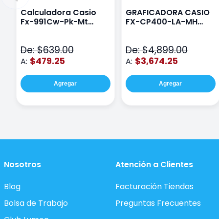
Calculadora Casio
GRAFICADORA CASIO
Fx-991Cw-Pk-Mt
FX-CP400-LA-MH
Class Wiz Rosa
TOUCH
De: $639.00
De: $4,899.00
$479.25
$3,674.25
A:
A:
Agregar
Agregar
Nosotros
Atención a Clientes
Blog
Facturación Tiendas
Bolsa de Trabajo
Preguntas Frecuentes