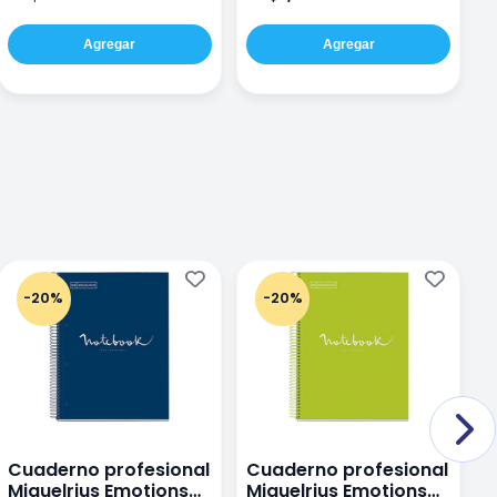
Agregar
Agregar
-20%
-20%
Cuaderno profesional
Cuaderno profesional
C
Miquelrius Emotions
Miquelrius Emotions
M