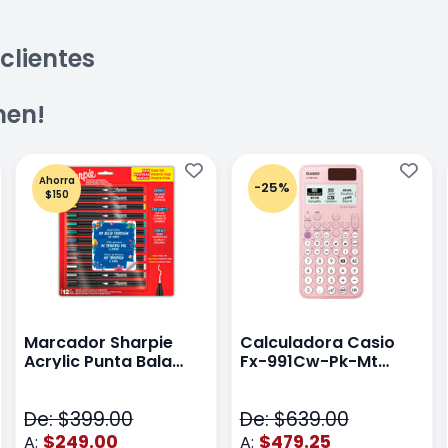
clientes
men!
Ahorra
-25%
$150
Marcador Sharpie
Calculadora Casio
Acrylic Punta Bala
Fx-991Cw-Pk-Mt
Fina Surtido Con 12
Class Wiz Rosa
Piezas
De: $399.00
De: $639.00
$249.00
$479.25
A:
A: