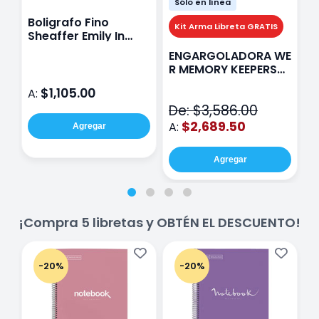
Sólo en línea
Boligrafo Fino
M
Kit Arma Libreta GRATIS
Sheaffer Emily In
A
Paris Sentinel E321
F
ENGARGOLADORA WE
Rosa
P
R MEMORY KEEPERS
D
71050-9 THE CINCH
$1,105.00
A:
A
V2
De: $3,586.00
$2,689.50
A:
Agregar
Agregar
¡Compra 5 libretas y OBTÉN EL DESCUENTO!
-20%
-20%