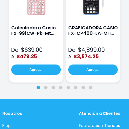
Calculadora Casio
GRAFICADORA CASIO
C
Fx-991Cw-Pk-Mt
FX-CP400-LA-MH
C
Class Wiz Rosa
TOUCH
C
N
De: $639.00
De: $4,899.00
D
$479.25
$3,674.25
A:
A:
A
Agregar
Agregar
Nosotros
Atención a Clientes
Blog
Facturación Tiendas