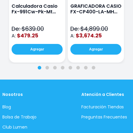
Calculadora Casio
GRAFICADORA CASIO
C
Fx-991Cw-Pk-Mt
FX-CP400-LA-MH
C
Class Wiz Rosa
TOUCH
C
N
De: $639.00
De: $4,899.00
D
$479.25
$3,674.25
A:
A:
A
Agregar
Agregar
Nosotros
Atención a Clientes
Blog
Facturación Tiendas
Bolsa de Trabajo
Preguntas Frecuentes
Club Lumen