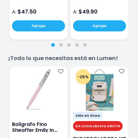
$47.50
$49.90
A:
A:
A
Agregar
Agregar
¡Todo lo que necesitas está en Lumen!
-25%
Sólo en línea
Boligrafo Fino
M
Kit Arma Libreta GRATIS
Sheaffer Emily In
A
Paris Sentinel E321
F