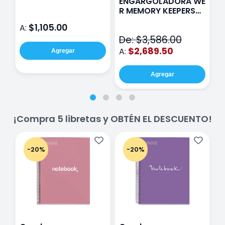
ENGARGOLADORA WE
Rosa
P
R MEMORY KEEPERS
D
71050-9 THE CINCH
$1,105.00
A:
A
V2
De: $3,586.00
$2,689.50
A:
Agregar
Agregar
¡Compra 5 libretas y OBTÉN EL DESCUENTO!
-20%
-20%