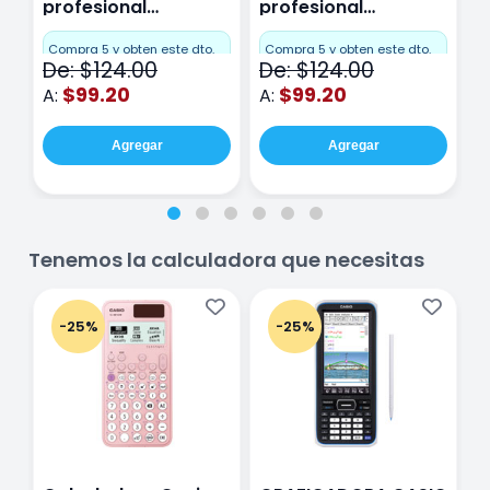
profesional
profesional
p
Miquelrius Emotions
Miquelrius Emotions
M
Cuadro Chico 80
raya 80 hojas
r
Compra 5 y obten este dto.
Compra 5 y obten este dto.
C
De: $124.00
De: $124.00
D
hojas Rosa
Purpura
$99.20
$99.20
A:
A:
A
Agregar
Agregar
Tenemos la calculadora que necesitas
-25%
-25%