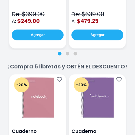
Fina Surtido Con 12
Class Wiz Rosa
T
Piezas
V
De: $399.00
De: $639.00
D
$249.00
$479.25
A:
A:
A
Agregar
Agregar
¡Compra 5 libretas y OBTÉN EL DESCUENTO!
-20%
-20%
Cuaderno
Cuaderno
C