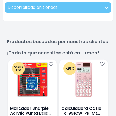
Disponibilidad en tiendas
Productos buscados por nuestros clientes
¡Todo lo que necesitas está en Lumen!
Ahorra
-25%
$150
Marcador Sharpie
Calculadora Casio
E
Acrylic Punta Bala
Fx-991Cw-Pk-Mt
Y