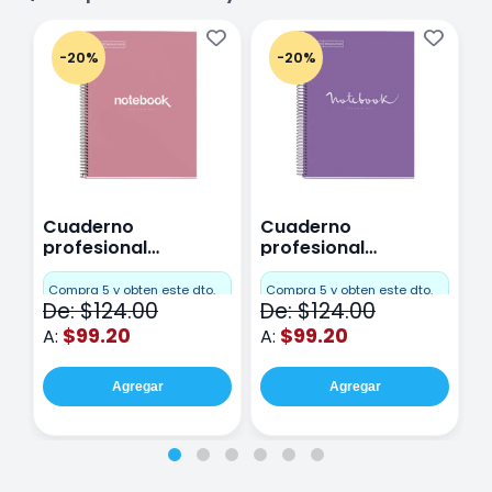
-20%
-20%
Cuaderno
Cuaderno
C
profesional
profesional
p
Miquelrius Emotions
Miquelrius Emotions
M
Cuadro Chico 80
raya 80 hojas
r
Compra 5 y obten este dto.
Compra 5 y obten este dto.
C
De: $124.00
De: $124.00
D
hojas Rosa
Purpura
$99.20
$99.20
A:
A:
A
Agregar
Agregar