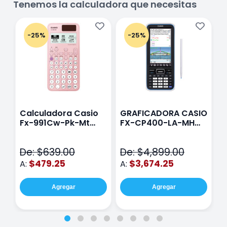
Tenemos la calculadora que necesitas
-25%
-25%
Calculadora Casio
GRAFICADORA CASIO
C
Fx-991Cw-Pk-Mt
FX-CP400-LA-MH
C
Class Wiz Rosa
TOUCH
C
N
De: $639.00
De: $4,899.00
D
$479.25
$3,674.25
A:
A:
A
Agregar
Agregar