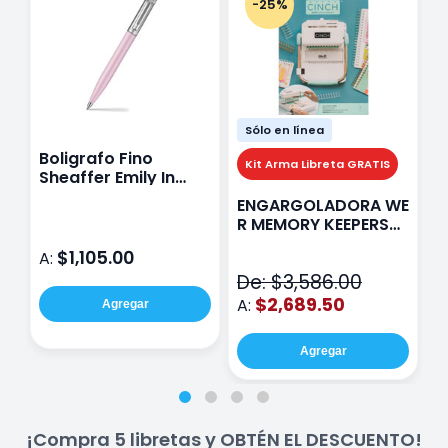
-25%
Sólo en línea
Boligrafo Fino
M
Kit Arma Libreta GRATIS
Sheaffer Emily In
A
Paris Sentinel E321
F
ENGARGOLADORA WE
Rosa
P
R MEMORY KEEPERS
D
71050-9 THE CINCH
$1,105.00
A:
A
V2
De: $3,586.00
$2,689.50
A:
Agregar
Agregar
¡Compra 5 libretas y OBTÉN EL DESCUENTO!