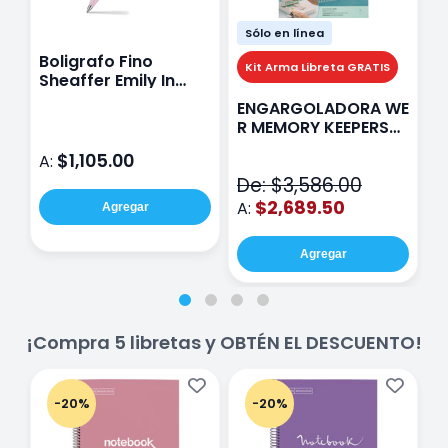
Sólo en línea
Boligrafo Fino
M
Kit Arma Libreta GRATIS
Sheaffer Emily In
A
Paris Sentinel E321
F
ENGARGOLADORA WE
Rosa
P
R MEMORY KEEPERS
D
71050-9 THE CINCH
$1,105.00
A:
A
V2
De: $3,586.00
$2,689.50
A:
Agregar
Agregar
¡Compra 5 libretas y OBTÉN EL DESCUENTO!
-20%
-20%