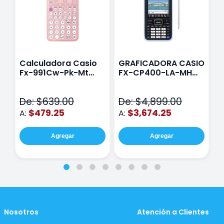
Calculadora Casio
GRAFICADORA CASIO
C
Fx-991Cw-Pk-Mt
FX-CP400-LA-MH
C
Class Wiz Rosa
TOUCH
C
N
De: $639.00
De: $4,899.00
D
$479.25
$3,674.25
A:
A:
A
Agregar
Agregar
Nosotros
Atención a Clientes