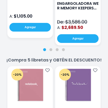
Paris Sentinel E321
F
ENGARGOLADORA WE
Rosa
P
R MEMORY KEEPERS
D
71050-9 THE CINCH
$1,105.00
A:
A
V2
De: $3,586.00
$2,689.50
A:
Agregar
Agregar
¡Compra 5 libretas y OBTÉN EL DESCUENTO!
-20%
-20%