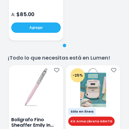
$85.00
A:
Agregar
¡Todo lo que necesitas está en Lumen!
-25%
Sólo en línea
Boligrafo Fino
M
Kit Arma Libreta GRATIS
Sheaffer Emily In
A