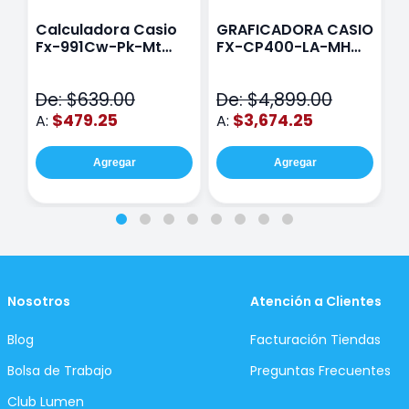
Calculadora Casio
GRAFICADORA CASIO
C
Fx-991Cw-Pk-Mt
FX-CP400-LA-MH
C
Class Wiz Rosa
TOUCH
C
N
De: $639.00
De: $4,899.00
D
$479.25
$3,674.25
A:
A:
A
Agregar
Agregar
Nosotros
Atención a Clientes
Blog
Facturación Tiendas
Bolsa de Trabajo
Preguntas Frecuentes
Club Lumen