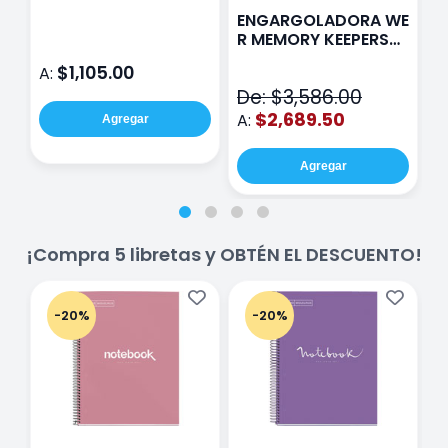
Paris Sentinel E321
F
ENGARGOLADORA WE
Rosa
P
R MEMORY KEEPERS
D
71050-9 THE CINCH
$1,105.00
A:
A
V2
De: $3,586.00
$2,689.50
A:
Agregar
Agregar
¡Compra 5 libretas y OBTÉN EL DESCUENTO!
-20%
-20%