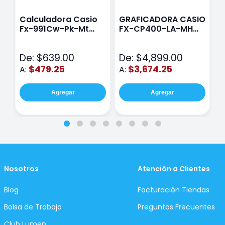
Calculadora Casio
GRAFICADORA CASIO
C
Fx-991Cw-Pk-Mt
FX-CP400-LA-MH
C
Class Wiz Rosa
TOUCH
C
N
De: $639.00
De: $4,899.00
D
$479.25
$3,674.25
A:
A:
A
Agregar
Agregar
Nosotros
Atención a Clientes
Blog
Facturación Tiendas
Bolsa de Trabajo
Preguntas Frecuentes
Club Lumen