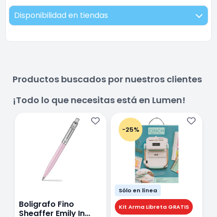
Disponibilidad en tiendas
Productos buscados por nuestros clientes
¡Todo lo que necesitas está en Lumen!
-25%
Sólo en línea
Boligrafo Fino
M
Kit Arma Libreta GRATIS
Sheaffer Emily In
A