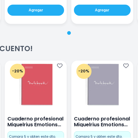
Agregar
Agregar
ESCUENTO!
-20%
-20%
Cuaderno profesional
Cuaderno profesional
Miquelrius Emotions
Miquelrius Emotions
raya 80 hojas Coral
raya 80 hojas Gris
Compra 5 y obten este dto.
Compra 5 y obten este dto.