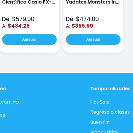
Científica Casio FX-
Yadatex Monsters Inc
Y
991LAPLUS2 Color
DMI029 Verde
D
Negro
De: $579.00
De: $474.00
D
$434.25
$355.50
A:
A:
A
Agregar
Agregar
nea
Temporalidades
.com.mx
Hot Sale
Regreso a clases
ono
Buen Fin
Black Friday