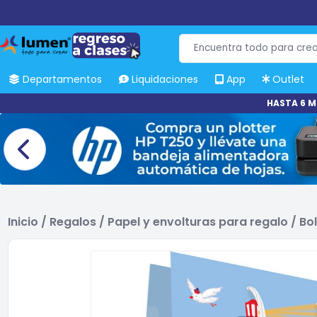
Departamentos
Liquidaciones
App
Outlet
HASTA 6 M
Inicio
/
Regalos
/
Papel y envolturas para regalo
/
Bo