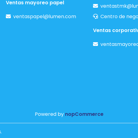
Ventas mayoreo papel
ventastmk@lu
ventaspapel@lumen.com
Centro de nego
Ventas corporati
ventasmayore
Powered by
nopCommerce
.