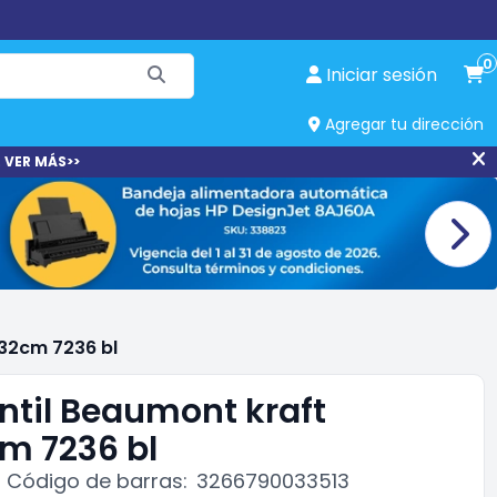
0
Iniciar sesión
Agregar tu dirección
 VER MÁS>>
x32cm 7236 bl
antil Beaumont kraft
m 7236 bl
Código de barras:
3266790033513