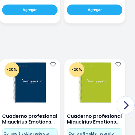
Agregar
Agregar
-20%
-20%
Cuaderno profesional
Cuaderno profesional
C
Miquelrius Emotions
Miquelrius Emotions
M
Dots 80 hojas
Dots 80 hojas Lima
D
F
Compra 5 y obten este dto.
Compra 5 y obten este dto.