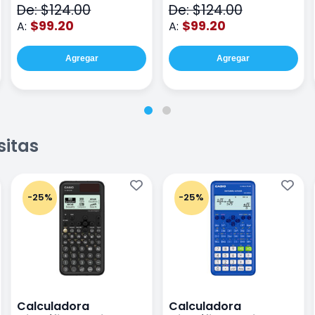
De: $124.00
De: $124.00
$99.20
$99.20
A:
A:
Agregar
Agregar
sitas
-25%
-25%
Calculadora
Calculadora