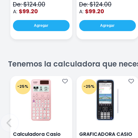
De: $124.00
De: $124.00
$99.20
$99.20
A:
A:
Agregar
Agregar
Tenemos la calculadora que nece
-25%
-25%
Calculadora Casio
GRAFICADORA CASIO