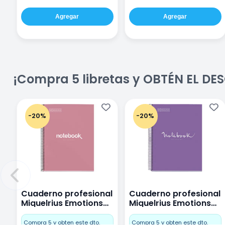
Agregar
Agregar
¡Compra 5 libretas y OBTÉN EL D
-20%
-20%
Cuaderno profesional
Cuaderno profesional
Miquelrius Emotions
Miquelrius Emotions
Cuadro Chico 80
raya 80 hojas Purpura
hojas Rosa
Compra 5 y obten este dto.
Compra 5 y obten este dto.