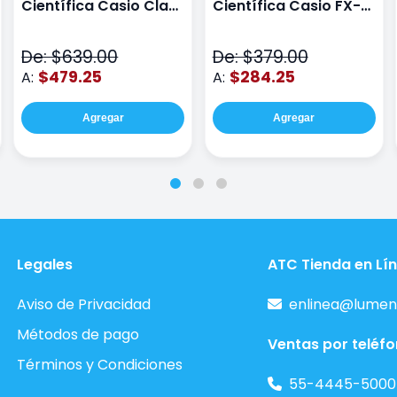
Científica Casio Class
Científica Casio FX-
Wiz Color Negro
82LA PLUS2-BU Azul
De: $639.00
De: $379.00
$479.25
$284.25
A:
A:
Agregar
Agregar
Legales
ATC Tienda en Lí
Aviso de Privacidad
enlinea@lumen
Métodos de pago
Ventas por teléf
Términos y Condiciones
55-4445-5000