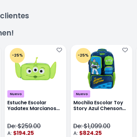
clientes
men!
-25%
-25%
Nuevo
Nuevo
Estuche Escolar
Mochila Escolar Toy
Yadatex Marcianos
Story Azul Chenson
Toy Story DTS026
Ts71176
Verde
De: $259.00
De: $1,099.00
$194.25
$824.25
A:
A: