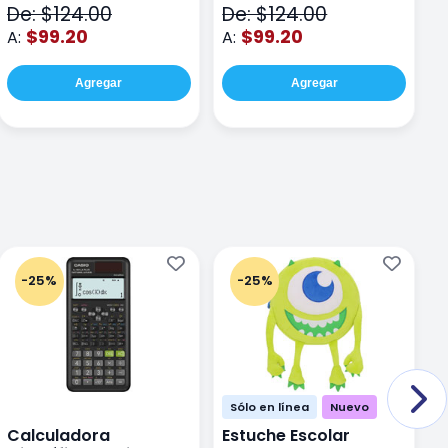
De: $124.00
De: $124.00
D
$99.20
$99.20
A:
A:
A
Agregar
Agregar
-25%
-25%
Sólo en línea
Nuevo
Calculadora
Estuche Escolar
E