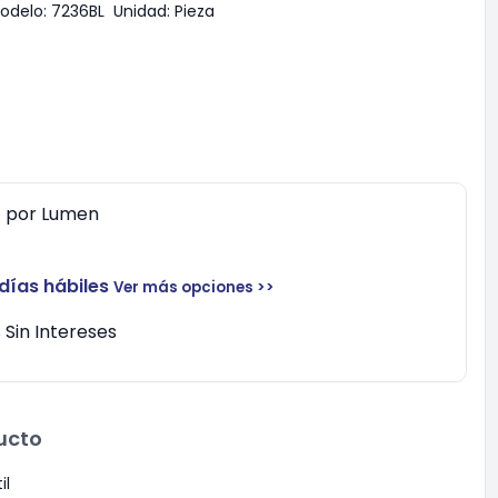
odelo:
7236BL
Unidad:
Pieza
0
por
Lumen
 días hábiles
Ver más opciones >>
Sin Intereses
ucto
il