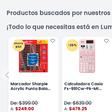
Productos buscados por nuestros 
¡Todo lo que necesitas está en Lu
Ahorra
-25%
$150
Marcador Sharpie
Calculadora Casio
Acrylic Punta Bala
Fx-991Cw-Pk-Mt
Fina Surtido Con 12
Class Wiz Rosa
Piezas
De: $399.00
De: $639.00
$249.00
$479.25
A:
A: