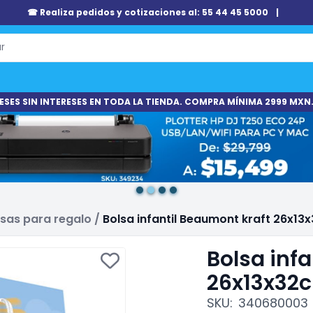
☎ Realiza pedidos y cotizaciones al: 55 44 45 5000
|
ESES SIN INTERESES EN TODA LA TIENDA. COMPRA MÍNIMA 2999 MXN.
lsas para regalo
/
Bolsa infantil Beaumont kraft 26x13
Bolsa inf
26x13x32c
SKU:
340680003