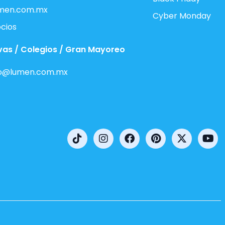
men.com.mx
Cyber Monday
cios
vas / Colegios / Gran Mayoreo
o@lumen.com.mx