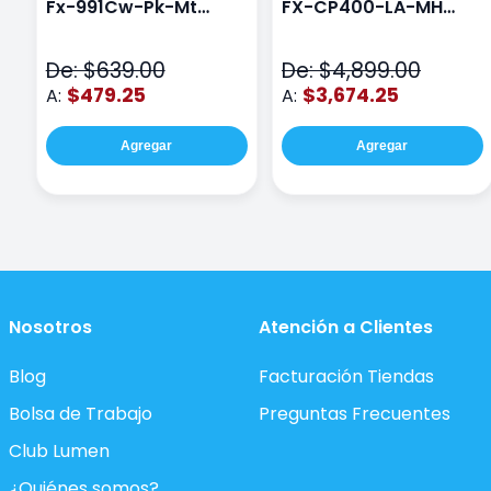
Fx-991Cw-Pk-Mt
FX-CP400-LA-MH
Class Wiz Rosa
TOUCH
De: $639.00
De: $4,899.00
$479.25
$3,674.25
A:
A:
Agregar
Agregar
Nosotros
Atención a Clientes
Blog
Facturación Tiendas
Bolsa de Trabajo
Preguntas Frecuentes
Club Lumen
¿Quiénes somos?