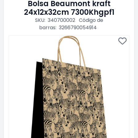
Bolsa Beaumont kraft
24x12x32cm 7300Khgpf1
SKU:
340700002
Código de
barras:
3266790054914