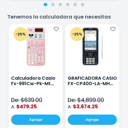
Tenemos la calculadora que necesitas
-25%
-25%
Calculadora Casio
GRAFICADORA CASIO
C
Fx-991Cw-Pk-Mt
FX-CP400-LA-MH
C
Class Wiz Rosa
TOUCH
C
N
De: $639.00
De: $4,899.00
D
$479.25
$3,674.25
A:
A:
A
Agregar
Agregar