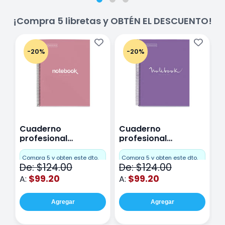
¡Compra 5 libretas y OBTÉN EL DESCUENTO!
-20%
-20%
Cuaderno
Cuaderno
C
profesional
profesional
p
Miquelrius Emotions
Miquelrius Emotions
M
Cuadro Chico 80
raya 80 hojas
r
Compra 5 y obten este dto.
Compra 5 y obten este dto.
C
De: $124.00
De: $124.00
D
hojas Rosa
Purpura
$99.20
$99.20
A:
A:
A
Agregar
Agregar