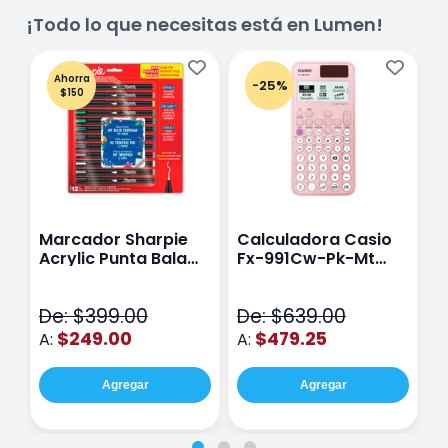
¡Todo lo que necesitas está en Lumen!
Ahorra
-25%
$150
Marcador Sharpie
Calculadora Casio
E
Acrylic Punta Bala
Fx-991Cw-Pk-Mt
Y
Fina Surtido Con 12
Class Wiz Rosa
T
Piezas
V
De: $399.00
De: $639.00
D
$249.00
$479.25
A:
A:
A
Agregar
Agregar