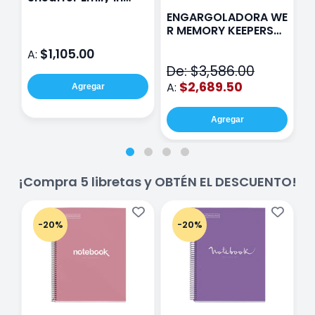
Paris Sentinel E321
F
ENGARGOLADORA WE
Rosa
P
R MEMORY KEEPERS
D
71050-9 THE CINCH
$1,105.00
A:
A
V2
De: $3,586.00
$2,689.50
A:
Agregar
Agregar
¡Compra 5 libretas y OBTÉN EL DESCUENTO!
-20%
-20%