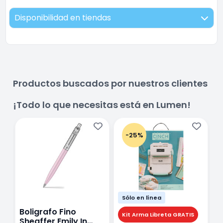
Disponibilidad en tiendas
Productos buscados por nuestros clientes
¡Todo lo que necesitas está en Lumen!
-25%
Sólo en línea
Boligrafo Fino
M
Kit Arma Libreta GRATIS
Sheaffer Emily In
A