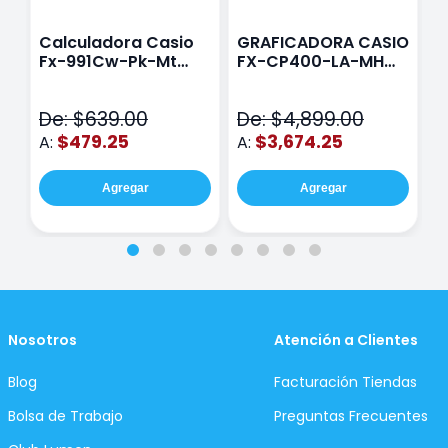
Calculadora Casio
GRAFICADORA CASIO
C
Fx-991Cw-Pk-Mt
FX-CP400-LA-MH
C
Class Wiz Rosa
TOUCH
C
N
De: $639.00
De: $4,899.00
D
$479.25
$3,674.25
A:
A:
A
Agregar
Agregar
Nosotros
Atención a Clientes
Blog
Facturación Tiendas
Bolsa de Trabajo
Preguntas Frecuentes