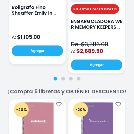
Boligrafo Fino
M
Kit Arma Libreta GRATIS
Sheaffer Emily In
A
Paris Sentinel E321
F
ENGARGOLADORA WE
Rosa
P
R MEMORY KEEPERS
D
71050-9 THE CINCH
$1,105.00
A:
A
V2
De: $3,586.00
$2,689.50
A:
Agregar
Agregar
¡Compra 5 libretas y OBTÉN EL DESCUENTO!
-20%
-20%