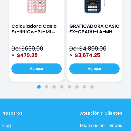
Calculadora Casio
GRAFICADORA CASIO
C
Fx-991Cw-Pk-Mt
FX-CP400-LA-MH
C
Class Wiz Rosa
TOUCH
C
N
De: $639.00
De: $4,899.00
D
$479.25
$3,674.25
A:
A:
A
Agregar
Agregar
Nosotros
Atención a Clientes
Blog
Facturación Tiendas