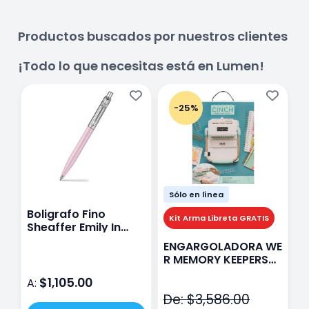
Productos buscados por nuestros clientes
¡Todo lo que necesitas está en Lumen!
-25%
Sólo en línea
Boligrafo Fino
M
Kit Arma Libreta GRATIS
Sheaffer Emily In
A
Paris Sentinel E321
F
ENGARGOLADORA WE
Rosa
P
R MEMORY KEEPERS
D
71050-9 THE CINCH
$1,105.00
A:
A
V2
De: $3,586.00