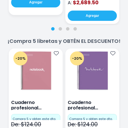
$2,689.50
A:
Agregar
Agregar
¡Compra 5 libretas y OBTÉN EL DESCUENTO!
-20%
-20%
Cuaderno
Cuaderno
C
profesional
profesional
p
Miquelrius Emotions
Miquelrius Emotions
M
Cuadro Chico 80
raya 80 hojas
r
Compra 5 y obten este dto.
Compra 5 y obten este dto.
C
De: $124.00
De: $124.00
D
hojas Rosa
Purpura