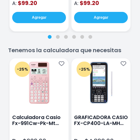
$99.20
$99.20
A:
A:
A
Agregar
Agregar
Tenemos la calculadora que necesitas
-25%
-25%
Calculadora Casio
GRAFICADORA CASIO
C
Fx-991Cw-Pk-Mt
FX-CP400-LA-MH
C
Class Wiz Rosa
TOUCH
C
N