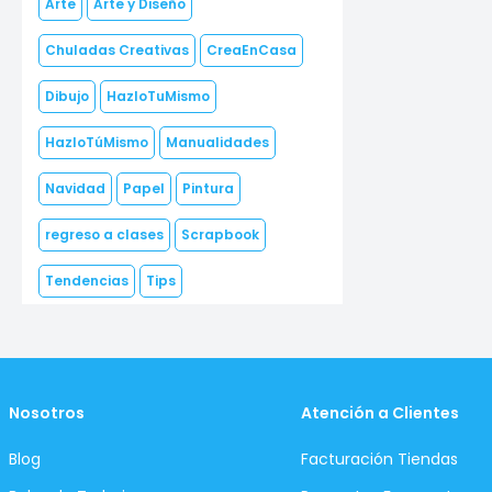
Arte
Arte y Diseño
Chuladas Creativas
CreaEnCasa
Dibujo
HazloTuMismo
HazloTúMismo
Manualidades
Navidad
Papel
Pintura
regreso a clases
Scrapbook
Tendencias
Tips
Nosotros
Atención a Clientes
Blog
Facturación Tiendas