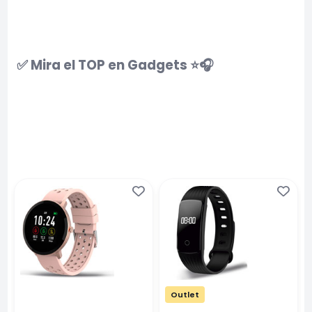
✅ Mira el TOP en Gadgets ⭐️🎧
Outlet