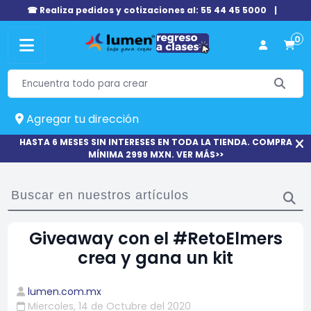
☎ Realiza pedidos y cotizaciones al: 55 44 45 5000
|
0
Agregar tu dirección
HASTA 6 MESES SIN INTERESES EN TODA LA TIENDA. COMPRA
MÍNIMA 2999 MXN. VER MÁS>>
Giveaway con el #RetoElmers
crea y gana un kit
lumen.com.mx
Miercoles, 14 de Octubre del 2020