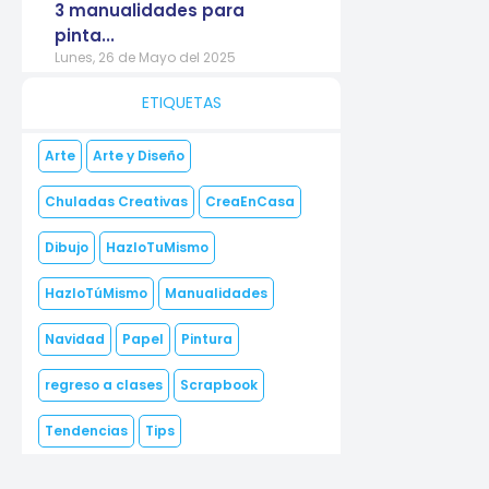
3 manualidades para
pinta...
Lunes, 26 de Mayo del 2025
ETIQUETAS
Arte
Arte y Diseño
Chuladas Creativas
CreaEnCasa
Dibujo
HazloTuMismo
HazloTúMismo
Manualidades
Navidad
Papel
Pintura
regreso a clases
Scrapbook
Tendencias
Tips