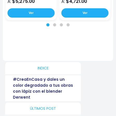
$5,275.00
$4,721.00
A:
A:
Ver
Ver
INDICE
#CreaEnCasa y dales un
color degradado a tus obras
con lápiz con el blender
Derwent
ÚLTIMOS POST