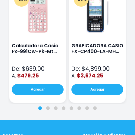
Calculadora Casio
GRAFICADORA CASIO
C
Fx-991Cw-Pk-Mt
FX-CP400-LA-MH
C
Class Wiz Rosa
TOUCH
C
N
De: $639.00
De: $4,899.00
D
$479.25
$3,674.25
A:
A:
A
Agregar
Agregar