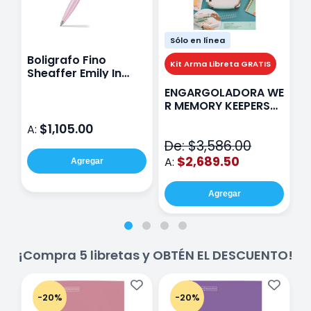
Sólo en línea
Boligrafo Fino
M
Kit Arma Libreta GRATIS
Sheaffer Emily In
A
Paris Sentinel E321
F
ENGARGOLADORA WE
Rosa
P
R MEMORY KEEPERS
D
71050-9 THE CINCH
$1,105.00
A:
A
V2
De: $3,586.00
$2,689.50
A:
Agregar
Agregar
¡Compra 5 libretas y OBTÉN EL DESCUENTO!
-20%
-20%