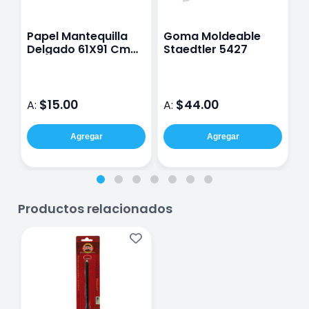
Papel Mantequilla
Goma Moldeable
L
Delgado 61X91 Cm
Staedtler 5427
P
43G
P
T
D
$15.00
$44.00
A:
A:
A
Agregar
Agregar
Productos relacionados