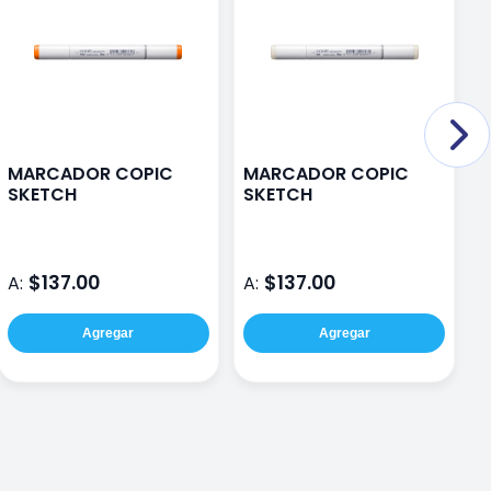
MARCADOR COPIC
MARCADOR COPIC
T
SKETCH
SKETCH
M
1
$137.00
$137.00
A:
A:
A
Agregar
Agregar