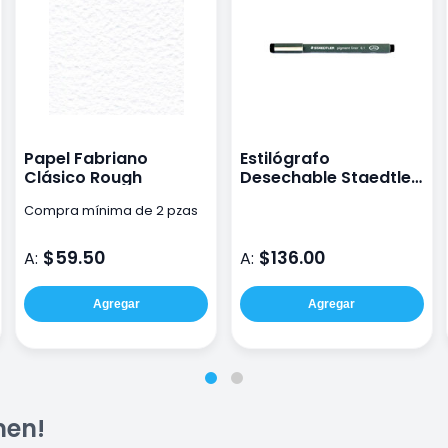
Papel Fabriano
Estilógrafo
Clásico Rough
Desechable Staedtler
Negro 0.1
Compra mínima de 2 pzas
$59.50
$136.00
A:
A:
Agregar
Agregar
men!