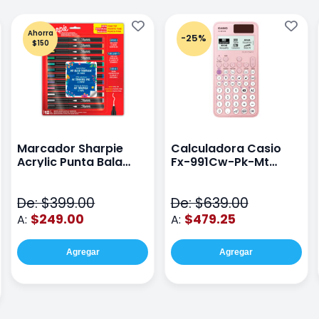
Ahorra
-25%
$150
Marcador Sharpie
Calculadora Casio
Acrylic Punta Bala
Fx-991Cw-Pk-Mt
Fina Surtido Con 12
Class Wiz Rosa
Piezas
De: $399.00
De: $639.00
$249.00
$479.25
A:
A:
Agregar
Agregar