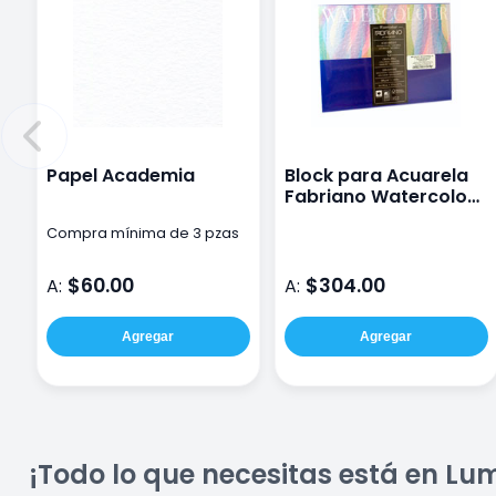
Papel Academia
Block para Acuarela
Fabriano Watercolour
de 300 g y 24 x 32 cm
Compra mínima de 3 pzas
$60.00
$304.00
A:
A:
Agregar
Agregar
¡Todo lo que necesitas está en Lu