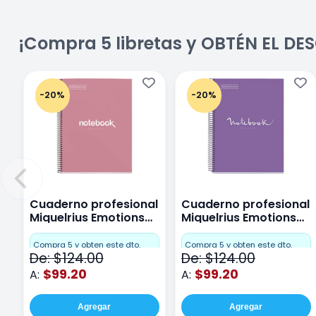
¡Compra 5 libretas y OBTÉN EL D
-20%
-20%
Cuaderno profesional
Cuaderno profesional
Miquelrius Emotions
Miquelrius Emotions
Cuadro Chico 80
raya 80 hojas Purpura
hojas Rosa
Compra 5 y obten este dto.
Compra 5 y obten este dto.
De: $124.00
De: $124.00
$99.20
$99.20
A:
A:
Agregar
Agregar