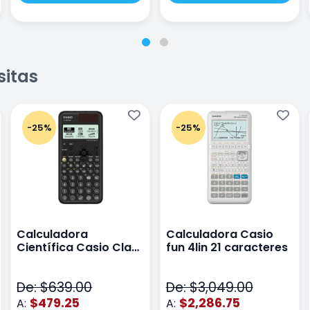
sitas
-25%
-25%
Calculadora
Calculadora Casio
Científica Casio Class
fun 4lin 21 caracteres
Wiz Color Negro
De: $639.00
De: $3,049.00
$479.25
$2,286.75
A:
A: