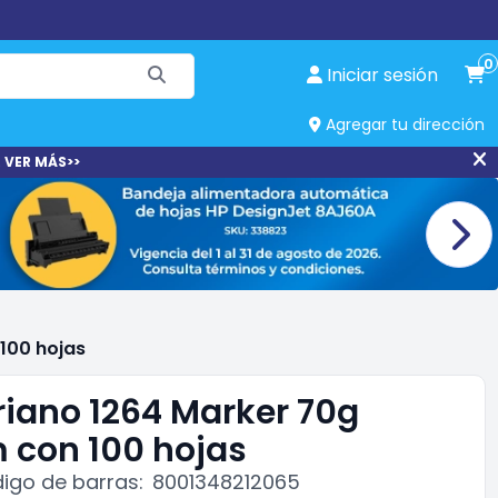
0
Iniciar sesión
Agregar tu dirección
 VER MÁS>>
 100 hojas
riano 1264 Marker 70g
m con 100 hojas
igo de barras:
8001348212065