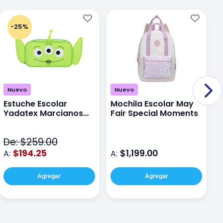
-25%
Nuevo
Nuevo
Estuche Escolar
Mochila Escolar May
M
Yadatex Marcianos
Fair Special Moments
Y
Toy Story DTS026
S
Verde
De: $259.00
D
$194.25
$1,199.00
A:
A:
A
Agregar
Agregar