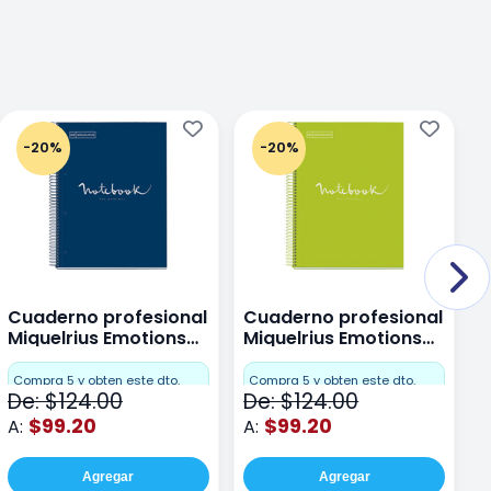
-20%
-20%
Cuaderno profesional
Cuaderno profesional
C
Miquelrius Emotions
Miquelrius Emotions
M
Dots 80 hojas
Dots 80 hojas Lima
D
F
Compra 5 y obten este dto.
Compra 5 y obten este dto.
De: $124.00
De: $124.00
D
$99.20
$99.20
A:
A:
A
Agregar
Agregar