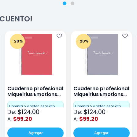
ESCUENTO!
-20%
-20%
Cuaderno profesional
Cuaderno profesional
Miquelrius Emotions
Miquelrius Emotions
raya 80 hojas Coral
raya 80 hojas Gris
Compra 5 y obten este dto.
Compra 5 y obten este dto.
De: $124.00
De: $124.00
$99.20
$99.20
A:
A:
Agregar
Agregar