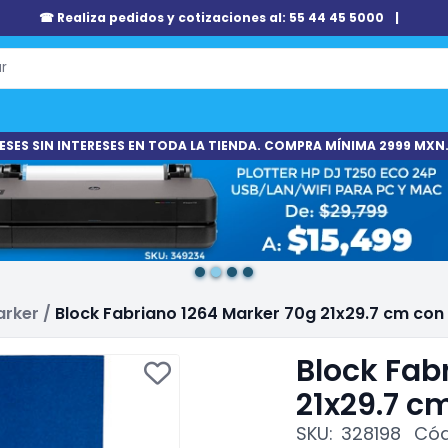
☎ Realiza pedidos y cotizaciones al: 55 44 45 5000
|
ESES SIN INTERESES EN TODA LA TIENDA. COMPRA MÍNIMA 2999 MXN.
arker
/
Block Fabriano 1264 Marker 70g 21x29.7 cm con
Block Fab
21x29.7 c
SKU:
328198
Cód