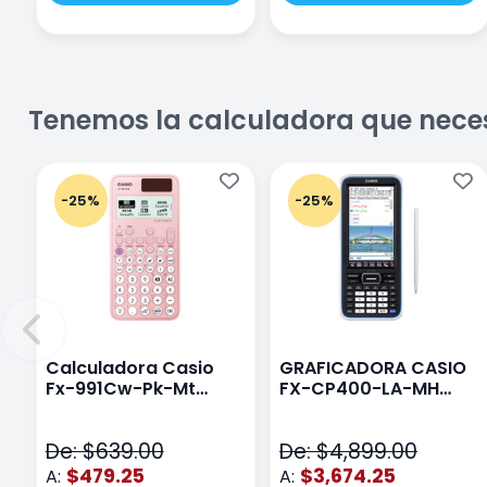
Tenemos la calculadora que nece
-25%
-25%
Calculadora Casio
GRAFICADORA CASIO
Fx-991Cw-Pk-Mt
FX-CP400-LA-MH
Class Wiz Rosa
TOUCH
De: $639.00
De: $4,899.00
$479.25
$3,674.25
A:
A: