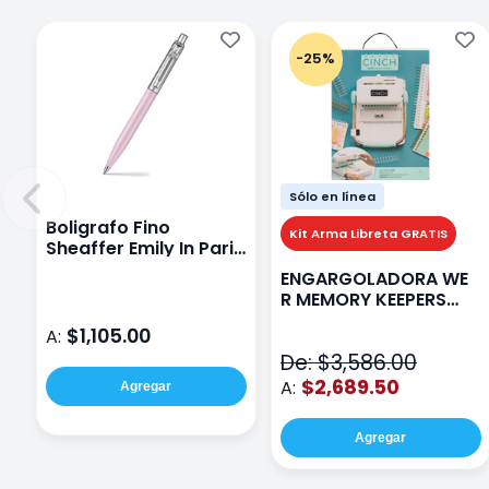
-25%
Sólo en línea
Boligrafo Fino
Kit Arma Libreta GRATIS
Sheaffer Emily In Paris
Sentinel E321 Rosa
ENGARGOLADORA WE
R MEMORY KEEPERS
71050-9 THE CINCH V2
$1,105.00
A:
De: $3,586.00
$2,689.50
A:
Agregar
Agregar