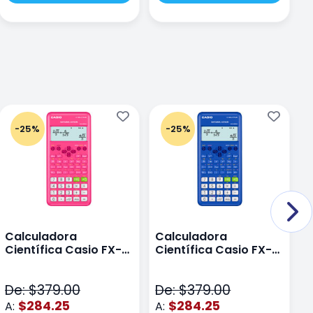
-25%
-25%
Calculadora
Calculadora
C
Científica Casio FX-
Científica Casio FX-
C
82LAPLUS2-PK Color
82LA PLUS2-BU Azul
9
Rosa
N
De: $379.00
De: $379.00
D
$284.25
$284.25
A:
A:
A