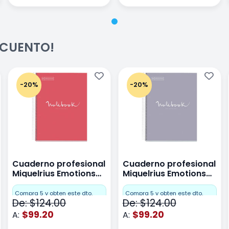
ESCUENTO!
-20%
-20%
Cuaderno profesional
Cuaderno profesional
Miquelrius Emotions
Miquelrius Emotions
raya 80 hojas Coral
raya 80 hojas Gris
Compra 5 y obten este dto.
Compra 5 y obten este dto.
De: $124.00
De: $124.00
$99.20
$99.20
A:
A: