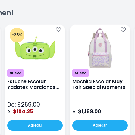
men!
-25%
Nuevo
Nuevo
Estuche Escolar
Mochila Escolar May
Yadatex Marcianos
Fair Special Moments
Toy Story DTS026
Verde
De: $259.00
$194.25
$1,199.00
A:
A:
Agregar
Agregar