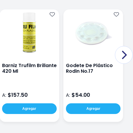
Barniz Trufilm Brillante
Godete De Plástico
R
420 Ml
Rodin No.17
$157.50
$54.00
A:
A:
A
Agregar
Agregar