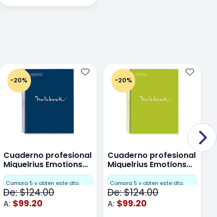
-20%
-20%
Cuaderno profesional
Cuaderno profesional
C
Miquelrius Emotions
Miquelrius Emotions
M
Dots 80 hojas
Dots 80 hojas Lima
D
F
Compra 5 y obten este dto.
Compra 5 y obten este dto.
De: $124.00
De: $124.00
D
$99.20
$99.20
A:
A:
A