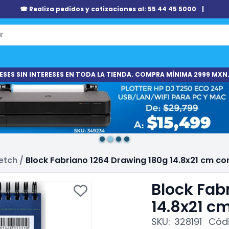
☎ Realiza pedidos y cotizaciones al: 55 44 45 5000
|
ESES SIN INTERESES EN TODA LA TIENDA. COMPRA MÍNIMA 2999 MXN.
etch
/
Block Fabriano 1264 Drawing 180g 14.8x21 cm co
Block Fab
14.8x21 c
SKU:
328191
Códi