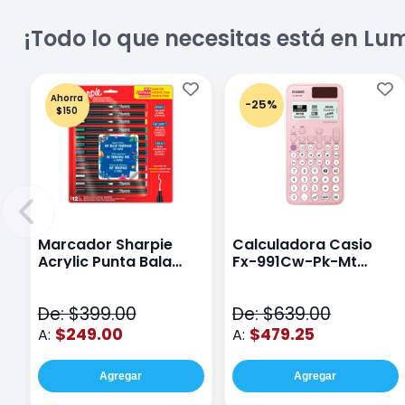
¡Todo lo que necesitas está en Lu
Ahorra
-25%
$150
Marcador Sharpie
Calculadora Casio
Acrylic Punta Bala
Fx-991Cw-Pk-Mt
Fina Surtido Con 12
Class Wiz Rosa
Piezas
De: $399.00
De: $639.00
$249.00
$479.25
A:
A:
Agregar
Agregar