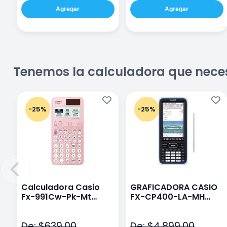
Agregar
Agregar
Tenemos la calculadora que nece
-25%
-25%
Calculadora Casio
GRAFICADORA CASIO
Fx-991Cw-Pk-Mt
FX-CP400-LA-MH
Class Wiz Rosa
TOUCH
De: $639.00
De: $4,899.00