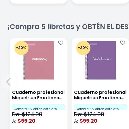
¡Compra 5 libretas y OBTÉN EL D
-20%
-20%
Cuaderno profesional
Cuaderno profesional
Miquelrius Emotions
Miquelrius Emotions
Cuadro Chico 80
raya 80 hojas Purpura
hojas Rosa
Compra 5 y obten este dto.
Compra 5 y obten este dto.
De: $124.00
De: $124.00
$99.20
$99.20
A:
A: