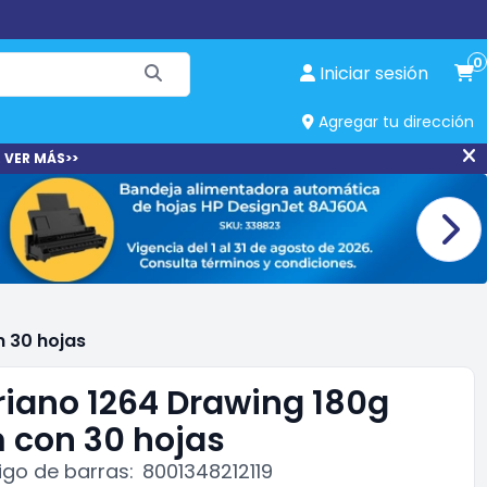
0
Iniciar sesión
Agregar tu dirección
 VER MÁS>>
n 30 hojas
riano 1264 Drawing 180g
m con 30 hojas
go de barras:
8001348212119