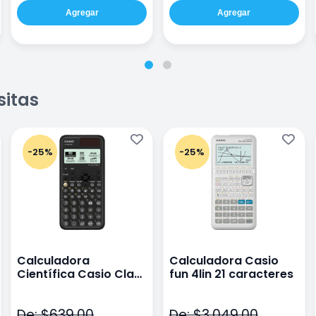
Agregar
Agregar
sitas
-25%
-25%
Calculadora
Calculadora Casio
Científica Casio Class
fun 4lin 21 caracteres
Wiz Color Negro
De: $639.00
De: $3,049.00