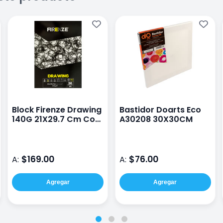
Block Firenze Drawing
Bastidor Doarts Eco
140G 21X29.7 Cm Con
A30208 30X30CM
50 Hojas
$169.00
$76.00
A:
A:
Agregar
Agregar