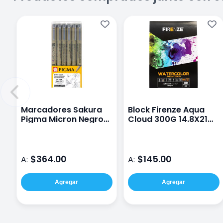
Marcadores Sakura
Block Firenze Aqua
Pigma Micron Negro
Cloud 300G 14.8X21
con 6 Piezas
Cm Con 30 Hojas
$364.00
$145.00
A:
A:
Agregar
Agregar