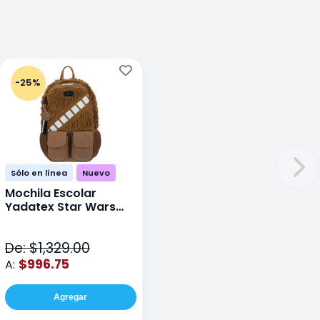
-25%
Sólo en línea
Nuevo
Mochila Escolar
Yadatex Star Wars
STR005 Cafe
De: $1,329.00
$996.75
A:
Agregar