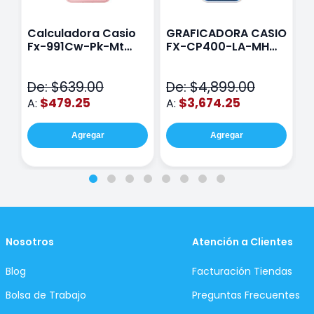
Calculadora Casio
GRAFICADORA CASIO
C
Fx-991Cw-Pk-Mt
FX-CP400-LA-MH
C
Class Wiz Rosa
TOUCH
C
N
De: $639.00
De: $4,899.00
D
$479.25
$3,674.25
A:
A:
A
Agregar
Agregar
Nosotros
Atención a Clientes
Blog
Facturación Tiendas
Bolsa de Trabajo
Preguntas Frecuentes