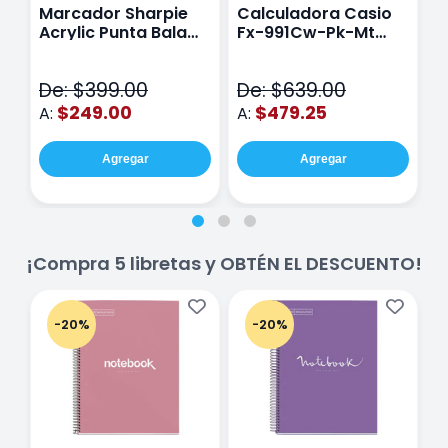
Marcador Sharpie
Calculadora Casio
E
Acrylic Punta Bala
Fx-991Cw-Pk-Mt
Y
Fina Surtido Con 12
Class Wiz Rosa
T
Piezas
V
De: $399.00
De: $639.00
D
$249.00
$479.25
A:
A:
A
Agregar
Agregar
¡Compra 5 libretas y OBTÉN EL DESCUENTO!
-20%
-20%