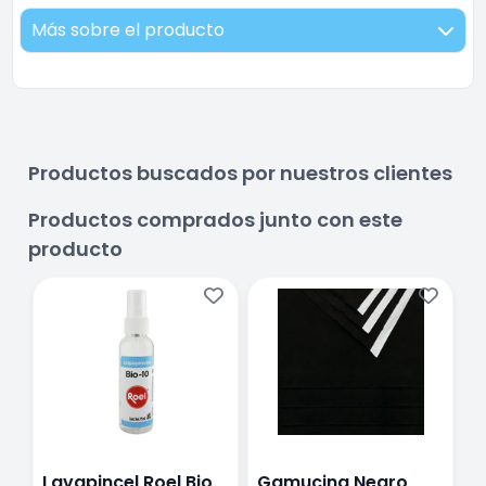
Más sobre el producto
Productos buscados por nuestros clientes
Productos comprados junto con este
producto
Lavapincel Roel Bio
Gamucina Negro
G