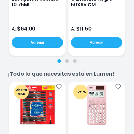
10 75Ml
50X65 CM
B
C
p
$64.00
$11.50
A:
A:
A
Agregar
Agregar
¡Todo lo que necesitas está en Lumen!
Ahorra
-25%
$150