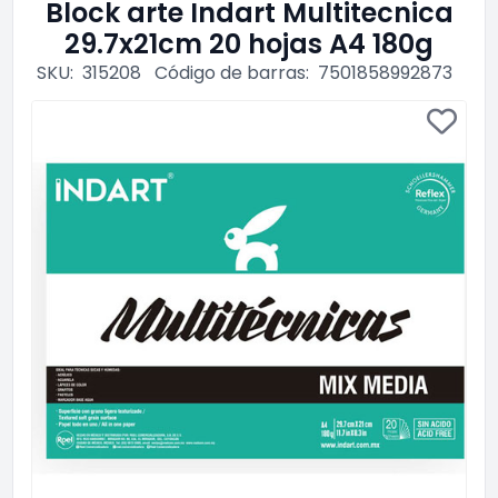
Block arte Indart Multitecnica
29.7x21cm 20 hojas A4 180g
SKU:
315208
Código de barras:
7501858992873