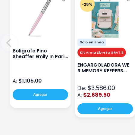
-25%
Sólo en línea
Boligrafo Fino
Kit Arma Libreta GRATIS
Sheaffer Emily In Paris
Sentinel E321 Rosa
ENGARGOLADORA WE
R MEMORY KEEPERS
71050-9 THE CINCH V2
$1,105.00
A:
De: $3,586.00
$2,689.50
A:
Agregar
Agregar