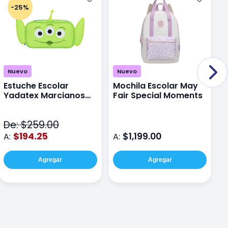
-25%
Nuevo
Nuevo
Estuche Escolar
Mochila Escolar May
M
Yadatex Marcianos
Fair Special Moments
Y
Toy Story DTS026
S
Verde
De: $259.00
D
$194.25
$1,199.00
A:
A:
A
Agregar
Agregar