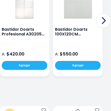
Bastidor Doarts
Bastidor Doarts
P
Profesional A30205
100X120CM
A
80X150Cm
Profesional A30205
$420.00
$550.00
A:
A:
A
Agregar
Agregar