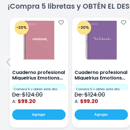
¡Compra 5 libretas y OBTÉN EL D
-20%
-20%
Cuaderno profesional
Cuaderno profesional
Miquelrius Emotions
Miquelrius Emotions
Cuadro Chico 80
raya 80 hojas Purpura
hojas Rosa
Compra 5 y obten este dto.
Compra 5 y obten este dto.
De: $124.00
De: $124.00
$99.20
$99.20
A:
A:
Agregar
Agregar