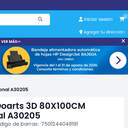
0
Iniciar sesión
Agregar tu dirección
 VER MÁS>>
ional A30205
Doarts 3D 80X100CM
al A30205
digo de barras:
7501244048191