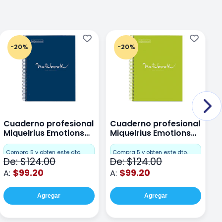
-20%
-20%
Cuaderno profesional
Cuaderno profesional
C
Miquelrius Emotions
Miquelrius Emotions
M
Dots 80 hojas
Dots 80 hojas Lima
D
F
Compra 5 y obten este dto.
Compra 5 y obten este dto.
De: $124.00
De: $124.00
D
$99.20
$99.20
A:
A:
A
Agregar
Agregar