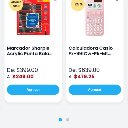
Ahorra
-25%
$150
Marcador Sharpie
Calculadora Casio
Acrylic Punta Bala
Fx-991Cw-Pk-Mt
Fina Surtido Con 12
Class Wiz Rosa
Piezas
De: $399.00
De: $639.00
$249.00
$479.25
A:
A:
Agregar
Agregar