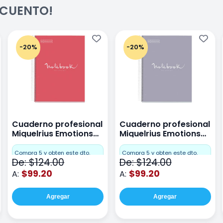
ESCUENTO!
-20%
-20%
Cuaderno profesional
Cuaderno profesional
Miquelrius Emotions
Miquelrius Emotions
raya 80 hojas Coral
raya 80 hojas Gris
Compra 5 y obten este dto.
Compra 5 y obten este dto.
De: $124.00
De: $124.00
$99.20
$99.20
A:
A:
Agregar
Agregar