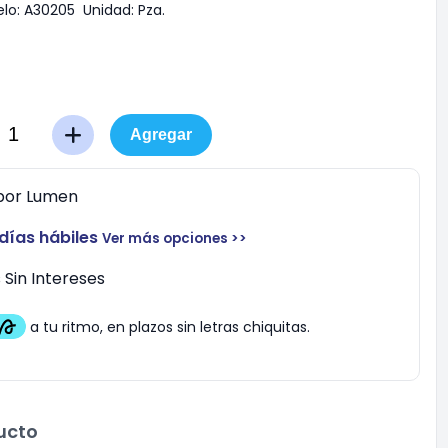
lo:
A30205
Unidad:
Pza.
Agregar
por
Lumen
 días hábiles
Ver más opciones >>
Sin Intereses
ucto