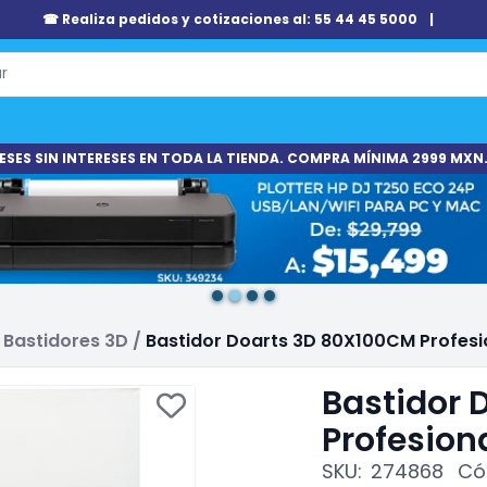
☎ Realiza pedidos y cotizaciones al: 55 44 45 5000
|
ESES SIN INTERESES EN TODA LA TIENDA. COMPRA MÍNIMA 2999 MXN.
Bastidores 3D
/
Bastidor Doarts 3D 80X100CM Profes
Bastidor 
Profesion
SKU:
274868
Có