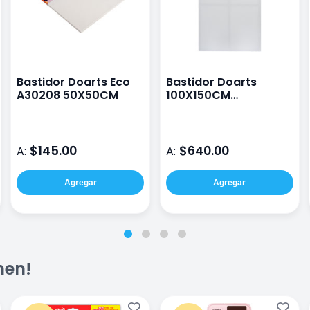
Bastidor Doarts Eco
Bastidor Doarts
A30208 50X50CM
100X150CM
Profesional A30205
$145.00
$640.00
A:
A:
Agregar
Agregar
men!