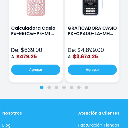
Calculadora Casio
GRAFICADORA CASIO
C
Fx-991Cw-Pk-Mt
FX-CP400-LA-MH
C
Class Wiz Rosa
TOUCH
C
N
De: $639.00
De: $4,899.00
D
$479.25
$3,674.25
A:
A:
A
Agregar
Agregar
Nosotros
Atención a Clientes
Blog
Facturación Tiendas