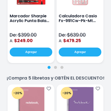
Marcador Sharpie
Calculadora Casio
E
Acrylic Punta Bala
Fx-991Cw-Pk-Mt
Y
Fina Surtido Con 12
Class Wiz Rosa
T
Piezas
V
De: $399.00
De: $639.00
D
$249.00
$479.25
A:
A:
A
Agregar
Agregar
¡Compra 5 libretas y OBTÉN EL DESCUENTO!
-20%
-20%