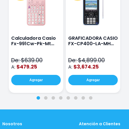
Calculadora Casio
GRAFICADORA CASIO
C
Fx-991Cw-Pk-Mt
FX-CP400-LA-MH
C
Class Wiz Rosa
TOUCH
C
N
De: $639.00
De: $4,899.00
D
$479.25
$3,674.25
A:
A:
A
Agregar
Agregar
Nosotros
Atención a Clientes