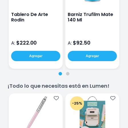
Tablero De Arte
Barniz Trufilm Mate
B
Rodin
140 Ml
d
$222.00
$92.50
A:
A:
A
Agregar
Agregar
¡Todo lo que necesitas está en Lumen!
-25%