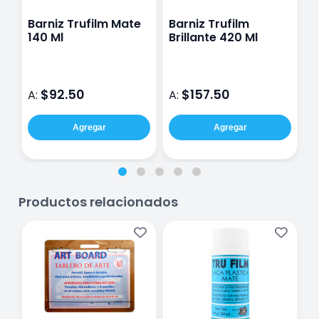
Barniz Trufilm Mate
Barniz Trufilm
B
140 Ml
Brillante 420 Ml
d
$92.50
$157.50
A:
A:
A
Agregar
Agregar
Productos relacionados