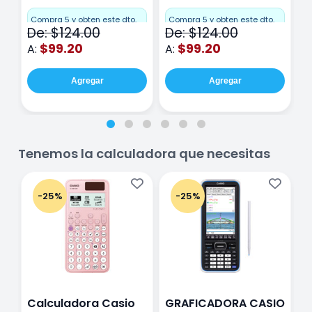
Miquelrius Emotions
Miquelrius Emotions
M
Cuadro Chico 80
raya 80 hojas
r
Compra 5 y obten este dto.
Compra 5 y obten este dto.
C
De: $124.00
De: $124.00
D
hojas Rosa
Purpura
$99.20
$99.20
A:
A:
A
Agregar
Agregar
Tenemos la calculadora que necesitas
-25%
-25%
Calculadora Casio
GRAFICADORA CASIO
C