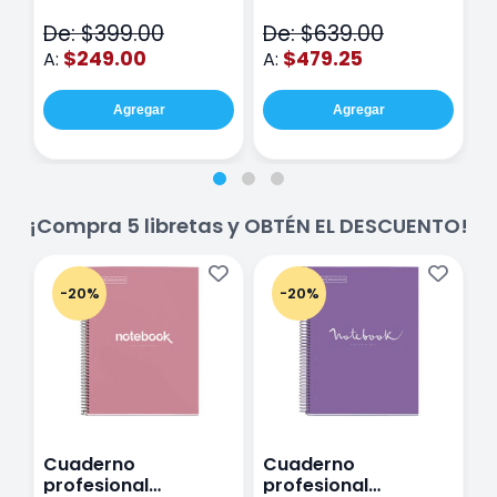
Piezas
V
De: $399.00
De: $639.00
D
$249.00
$479.25
A:
A:
A
Agregar
Agregar
¡Compra 5 libretas y OBTÉN EL DESCUENTO!
-20%
-20%
Cuaderno
Cuaderno
C
profesional
profesional
p