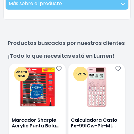
Más sobre el producto
Productos buscados por nuestros clientes
¡Todo lo que necesitas está en Lumen!
Ahorra
-25%
$150
Marcador Sharpie
Calculadora Casio
E
Acrylic Punta Bala
Fx-991Cw-Pk-Mt
Y
Fina Surtido Con 12
Class Wiz Rosa
T