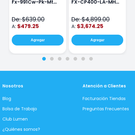
Fx-991Cw-Pk-Mt
FX-CP400-LA-MH
C
Class Wiz Rosa
TOUCH
C
N
De: $639.00
De: $4,899.00
D
$479.25
$3,674.25
A:
A:
A
Agregar
Agregar
Nosotros
Atención a Clientes
Blog
Facturación Tiendas
Bolsa de Trabajo
Preguntas Frecuentes
Club Lumen
¿Quiénes somos?