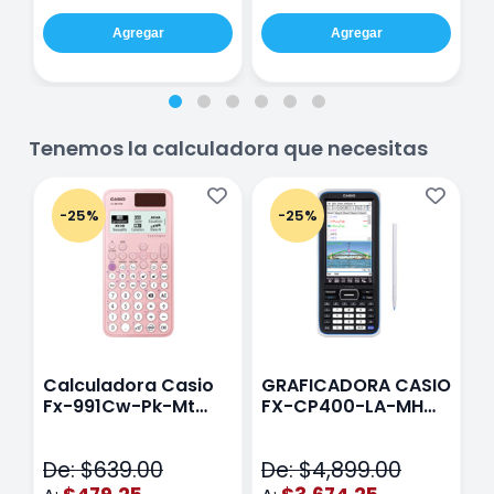
Agregar
Agregar
Tenemos la calculadora que necesitas
-25%
-25%
Calculadora Casio
GRAFICADORA CASIO
C
Fx-991Cw-Pk-Mt
FX-CP400-LA-MH
C
Class Wiz Rosa
TOUCH
C
N
De: $639.00
De: $4,899.00
D