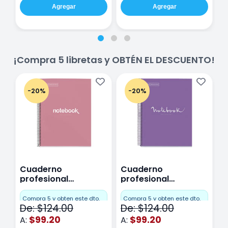
Agregar
Agregar
¡Compra 5 libretas y OBTÉN EL DESCUENTO!
-20%
-20%
Cuaderno
Cuaderno
C
profesional
profesional
p
Miquelrius Emotions
Miquelrius Emotions
M
Cuadro Chico 80
raya 80 hojas
r
Compra 5 y obten este dto.
Compra 5 y obten este dto.
C
De: $124.00
De: $124.00
D
hojas Rosa
Purpura
$99.20
$99.20
A:
A:
A