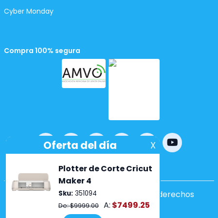
Cyber Monday
Compra 100% segura
Powered by
nopCommerce
Copyright ©2026 Lumen. Todos los derechos
reservados.