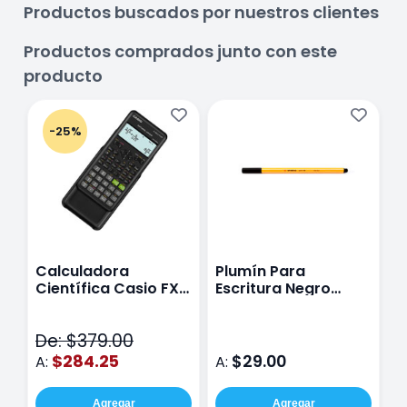
Productos buscados por nuestros clientes
Productos comprados junto con este
producto
-25%
Calculadora
Plumín Para
Científica Casio FX-
Escritura Negro
82LA PLUS-2 BK
Point88 0.4MM
Color Negro
De: $379.00
$284.25
$29.00
A:
A:
Agregar
Agregar