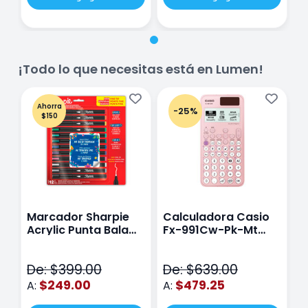
¡Todo lo que necesitas está en Lumen!
Ahorra
-25%
$150
Marcador Sharpie
Calculadora Casio
E
Acrylic Punta Bala
Fx-991Cw-Pk-Mt
Y
Fina Surtido Con 12
Class Wiz Rosa
T
Piezas
V
De: $399.00
De: $639.00
D
$249.00
$479.25
A:
A:
A