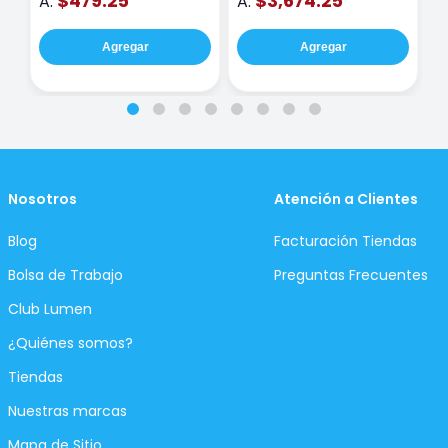
$479.25
$3,674.25
A:
A:
A
Agregar
Agregar
Nosotros
Atención a Clientes
Blog
Facturación Tiendas
Bolsa de Trabajo
Preguntas Frecuentes
Club Lumen
¿Quiénes somos?
Tiendas
Nuestras marcas
Mapa de Sitio